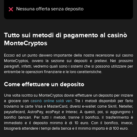
Nessuna offerta senza deposito
Tutto sui metodi di pagamento al casinò
MonteCryptos
Eccoci ad un punto davvero importante della nostra recensione sul casino
MonteCryptos, ovvero la sezione sui depositi e prelievi. Nei prossimi
paragrafi, infatti, vedremo quali sono i sistemi che si possono utilizzare per
entrambe le operazioni finanziarie e le loro caratteristiche.
Come effettuare un deposito
Una volta iscritto su MonteCryptos dovrai effettuare un deposito per iniziare
a giocare con
casinò online soldi veri
. Tra i metodi disponibili per farlo
troviamo le carte Visa e MasterCard, diversi e-wallet come Skrill, Neteller,
paysafecard, AstroPay, ecoPayz e Interac. A questi, poi, si aggiungono i
bonifici bancari. Per tutti i metodi, tranne il bonifico, il trasferimento è
immediato e il deposito minimo è di 10 euro. Con il bonifico, invece,
bisognerà attendere i tempi della banca e il minimo importo è di 100 euro.