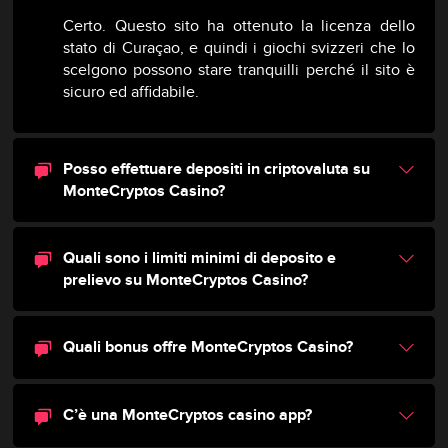
Certo. Questo sito ha ottenuto la licenza dello
stato di Curaçao, e quindi i giochi svizzeri che lo
scelgono possono stare tranquilli perché il sito è
sicuro ed affidabile.
Posso effettuare depositi in criptovaluta su
MonteCryptos Casino?
Quali sono i limiti minimi di deposito e
prelievo su MonteCryptos Casino?
Quali bonus offre MonteCryptos Casino?
C’è una MonteCryptos casino app?