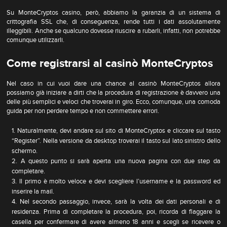
Su MonteCryptos casino, però, abbiamo la garanzia di un sistema di
crittografia SSL che, di conseguenza, rende tutti i dati assolutamente
illeggibili. Anche se qualcuno dovesse riuscire a rubarli, infatti, non potrebbe
comunque utilizzarli.
Come registrarsi al casinò MonteCryptos
Nel caso in cui vuoi dare una chance al casinò MonteCryptos allora
possiamo già iniziare a dirti che la procedura di registrazione è davvero una
delle più semplici e veloci che troverai in giro. Ecco, comunque, una comoda
guida per non perdere tempo e non commettere errori.
Naturalmente, devi andare sul sito di MonteCryptos e cliccare sul tasto
“Register”. Nella versione da desktop troverai il tasto sul lato sinistro dello
schermo.
A questo punto si sarà aperta una nuova pagina con due step da
completare.
Il primo è molto veloce e devi scegliere l’username e la password ed
inserire la mail.
Nel secondo passaggio, invece, sarà la volta dei dati personali e di
residenza. Prima di completare la procedura, poi, ricorda di flaggare la
casella per confermare di avere almeno 18 anni e scegli se ricevere o