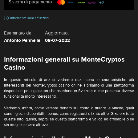
Sistemi di pagamento
+2
Informativa sulle affiliazioni
Esaminato da:
Aggiornato:
Antonio Pannella
08-07-2022
Informazioni generali su MonteCryptos
Casino
In questo articolo di analisi vedremo quali sono le caratteristiche più
interessanti del MonteCryptos casinò online. Parliamo di una piattaforma
disponibile per i giocatori che risiedono in Svizzera e che presenta diverse
funzionalità molto interessanti.
Vedremo, infatti, come versare denaro sul conto o ritirare le vincite, quali
sono i giochi disponibili, i bonus, come registrarsi e tanto altro. Grazie a tutte
queste info, quindi, saprai se questa piattaforma è valida ed affidabile o se
sia meglio cercare altrove.