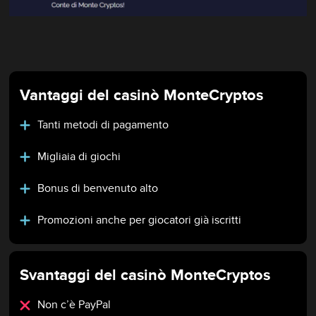
Vantaggi del casinò MonteCryptos
Tanti metodi di pagamento
Migliaia di giochi
Bonus di benvenuto alto
Promozioni anche per giocatori già iscritti
Svantaggi del casinò MonteCryptos
Non c’è PayPal