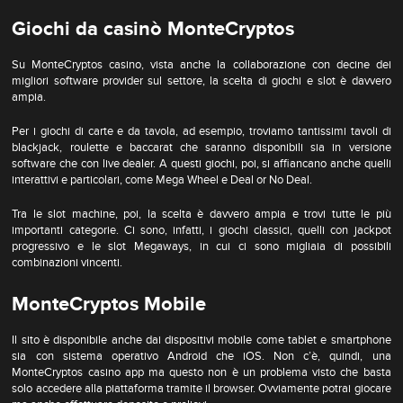
Giochi da casinò MonteCryptos
Su MonteCryptos casino, vista anche la collaborazione con decine dei
migliori software provider sul settore, la scelta di giochi e slot è davvero
ampia.
Per i giochi di carte e da tavola, ad esempio, troviamo tantissimi tavoli di
blackjack, roulette e baccarat che saranno disponibili sia in versione
software che con live dealer. A questi giochi, poi, si affiancano anche quelli
interattivi e particolari, come Mega Wheel e Deal or No Deal.
Tra le slot machine, poi, la scelta è davvero ampia e trovi tutte le più
importanti categorie. Ci sono, infatti, i giochi classici, quelli con jackpot
progressivo e le slot Megaways, in cui ci sono migliaia di possibili
combinazioni vincenti.
MonteCryptos Mobile
Il sito è disponibile anche dai dispositivi mobile come tablet e smartphone
sia con sistema operativo Android che iOS. Non c’è, quindi, una
MonteCryptos casino app ma questo non è un problema visto che basta
solo accedere alla piattaforma tramite il browser. Ovviamente potrai giocare