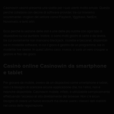
Casinowin casinò presenta una scelta per i suoi utenti molto ampia. Questo
perché collabora con decine di software provider, tra cui troviamo
sicuramente i migliori del settore come Playtech, Yggdrasil, NetEnt,
Novomatic e tanti altri.
Ecco perché la sezione delle slot è una delle più nutrite con ogni tipo di
dispositivo su cui puntare. Inoltre, ci sono molti giochi di carte e da tavola,
tra cui ovviamente non mancano blackjack, roulette e baccarat, disponibili
sia in modalità software, in cui il gioco è gestito da un programma, sia in
modalità live dealer. In quest’ultimo caso, invece, ci sarà un vero croupier a
gestire le fasi del gioco.
Casinò online Casinowin da smartphone
e tablet
Per giocare da mobile, ovvero da un dispositivo come smartphone e tablet,
non c’è bisogno di scaricare alcuna applicazione che, tra l’altro, non è
neanche disponibile. Casinowin mobile, infatti, è utilizzabile semplicemente
effettuando l’accesso al sito direttamente dal browser. Non c’è alcun
bisogno di creare un nuovo account ma dovrai usare i classici dati stabiliti
nel corso della registrazione.