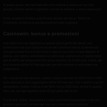
A questo punto, non devi fare altro che stabilire la valuta con cui vuoi
giocare, inserire nome e cognome, numero di cellulare, e-mail e password.
Infine, accetta la Politica sulla Privacy attuata dal sito e i Termini e
Condizioni, conferma la tua decisione ed inizia a giocare.
Casinowin: bonus e promozioni
Una volta che ti sei registrato su questo sito di giochi da casinò, non
dimenticare che puoi usufruire anche del Casinowin bonus di benvenuto
che può arrivare fino a 6.000 euro in base ai tuoi primi cinque depositi. In
pratica, con il primo versamento sul conto puoi aspirare ad un credito extra
pari al 400% del versamento fino ad un massimo di 2.000 euro. Inoltre, per
te ci saranno anche 50 free spin per una slot machine in particolare che
sceglierai tu.
Per i successivi due depositi, invece, il bonus sarà pari al 200% fino a 1.000
euro ciascuno a cui si aggiungono anche 50 free spin. Con il quarto e quinto
versamento, invece, il bonus è del 100% fino a 1.000 euro. Anche in questo
caso, poi, per ogni deposito avrai 50 giri gratis per la slot.
C’è da dire, inoltre, che questa è l’unica promozione disponibile e che per i
giocatori già iscritti, almeno per ora, non ci sono grandi occasioni.