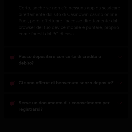
Certo, anche se non c’è nessuna app da scaricare
direttamente dal sito di Casinowin casinò online.
Puoi, però, effettuare l’accesso direttamente dal
browser del tuo device mobile e puntare, proprio
come faresti dal PC di casa.
Posso depositare con carte di credito o
debito?
Ci sono offerte di benvenuto senza deposito?
Serve un documento di riconoscimento per
registrarsi?