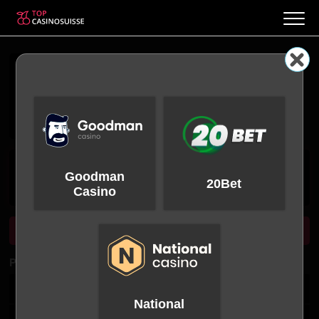
Casino Win Online
Revisione 2026 ✅
4.7
La nostra valutazione
/ 5
Bonus Di Benvenuto
Goodman
400% + € 6000
20Bet
Casino
GIOCARE
Principali informazioni
€ 10
Deposito minimo
National