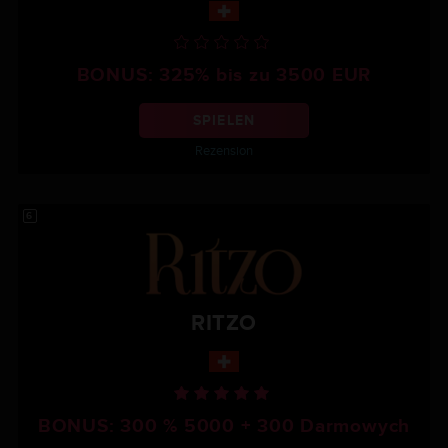
BONUS:
325% bis zu 3500 EUR
SPIELEN
Rezension
6
RITZO
BONUS:
300 % 5000 + 300 Darmowych