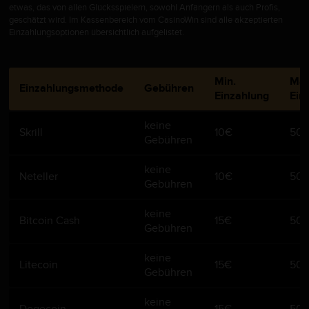
etwas, das von allen Glücksspielern, sowohl Anfängern als auch Profis,
geschätzt wird. Im Kassenbereich vom CasinoWin sind alle akzeptierten
Einzahlungsoptionen übersichtlich aufgelistet.
Min.
Max
Einzahlungsmethode
Gebühren
Einzahlung
Ein
keine
Skrill
10€
50
Gebühren
keine
Neteller
10€
50
Gebühren
keine
Bitcoin Cash
15€
50
Gebühren
keine
Litecoin
15€
50
Gebühren
keine
Dogecoin
15€
50