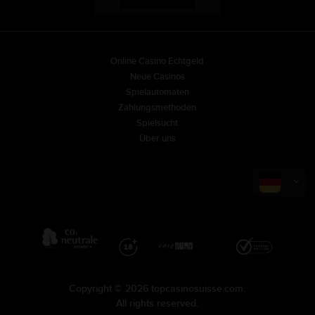
Online Casino Echtgeld
Neue Casinos
Spielautomaten
Zahlungsmethoden
Spielsucht
Über uns
Copyright © 2026 topcasinosuisse.com.
All rights reserved.