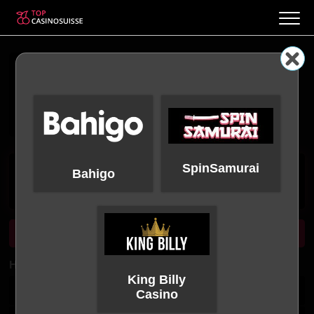
Casino Win: Übersicht, Boni
und Bedingungen für
Spieler in Schweiz
4.8
Unsere Einschätzung
/ 5
SpinSamurai
Willkommensbonus
Bahigo
400% bis zu €6000
SPIELEN
Hauptinformation
King Billy
€ 10
Mindesteinzahlung
Casino