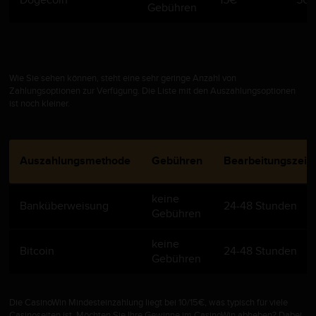
Gebühren
Wie Sie sehen können, steht eine sehr geringe Anzahl von
Zahlungsoptionen zur Verfügung. Die Liste mit den Auszahlungsoptionen
ist noch kleiner.
Auszahlungsmethode
Gebühren
Bearbeitungszeit
keine
Banküberweisung
24-48 Stunden
Gebühren
keine
Bitcoin
24-48 Stunden
Gebühren
Die CasinoWin Mindesteinzahlung liegt bei 10/15€, was typisch für viele
Casinoseiten ist. Möchten Sie Ihre Gewinne im CasinoWin abheben? Dabei