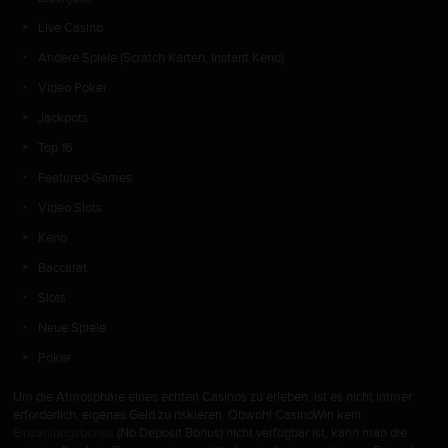
Live Casino
Andere Spiele (Scratch Karten, Instant Keno)
Video Poker
Jackpots
Top 16
Featured-Games
Video Slots
Keno
Baccarat
Slots
Neue Spiele
Poker
Um die Atmosphäre eines echten Casinos zu erleben, ist es nicht immer
erforderlich, eigenes Geld zu riskieren. Obwohl CasinoWin kein
Einzahlungsbonus
(No Deposit Bonus) nicht verfügbar ist, kann man die