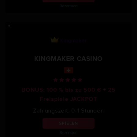
Rezension
9
KINGMAKER CASINO
BONUS:
100 % bis zu 500 € + 25
Freispiele JACKPOT
Zahlungszeit:
0-1 Stunden
SPIELEN
Rezension