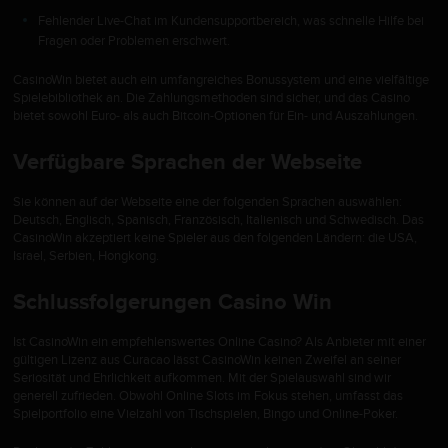
Fehlender Live-Chat im Kundensupportbereich, was schnelle Hilfe bei
Fragen oder Problemen erschwert.
CasinoWin bietet auch ein umfangreiches Bonussystem und eine vielfältige
Spielebibliothek an. Die Zahlungsmethoden sind sicher, und das Casino
bietet sowohl Euro- als auch Bitcoin-Optionen für Ein- und Auszahlungen.
Verfügbare Sprachen der Webseite
Sie können auf der Webseite eine der folgenden Sprachen auswählen:
Deutsch, Englisch, Spanisch, Französisch, Italienisch und Schwedisch. Das
CasinoWin akzeptiert keine Spieler aus den folgenden Ländern: die USA,
Israel, Serbien, Hongkong.
Schlussfolgerungen Casino Win
Ist CasinoWin ein empfehlenswertes Online Casino? Als Anbieter mit einer
gültigen Lizenz aus Curacao lässt CasinoWin keinen Zweifel an seiner
Seriosität und Ehrlichkeit aufkommen. Mit der Spielauswahl sind wir
generell zufrieden. Obwohl Online Slots im Fokus stehen, umfasst das
Spielportfolio eine Vielzahl von Tischspielen, Bingo und Online-Poker.