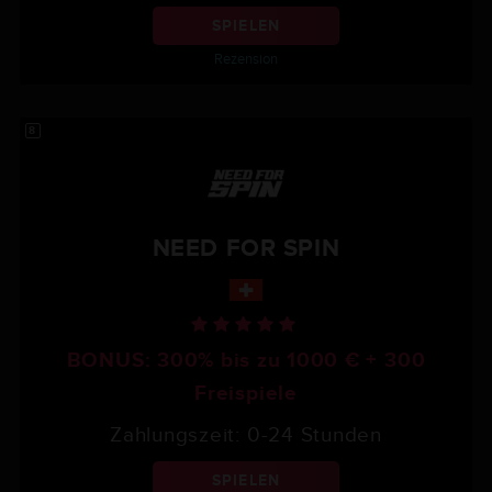
SPIELEN
Rezension
8
NEED FOR SPIN
BONUS:
300% bis zu 1000 € + 300
Freispiele
Zahlungszeit:
0-24 Stunden
SPIELEN