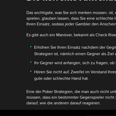
Das wichtigste, was Sie sich merken müssen, ist,
spielen, glauben lassen, dass Sie eine schlechte 
Ihren Einsatz, sodass jeder Gambler den Anschei
Es gibt auch ein Manöver, bekannt als Check Rise
Erhöhen Sie Ihren Einsatz nachdem der Gegner
Strategien ist, nämlich einen Gegner als Ziel
Ihr Gegner wird anfangen, sich zu fragen, o
Hören Sie nicht auf, Zweifel im Verstand Ihr
gute oder schlechte Hand hat.
Eine der Poker Strategien, die man auch nicht unt
müssen, dass ein bestimmter Gegenspieler nicht z
darauf, wie die anderen darauf reagieren.