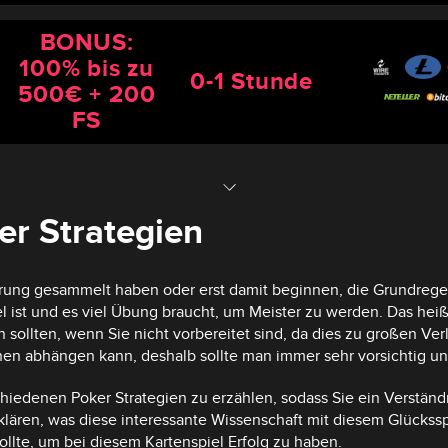
BONUS:
100% bis zu
0-1 Stunde
500€ + 200
US:
BONUS:
BONUS:
bis
€
FS
US:
BONUS:
BONUS:
BONUS:
BONUS:
BONUS:
BONUS:
00
NUS:
ONUS:
ONUS:
BONUS:
2750 + 250
zu €500 +
€
€
0-72
0-24
0-24
0-24
0-24
0-72
0-12
0-24
SP
S
0 €
100% bis zu
3000€ +
100% bis zu
100% bis zu
500€ + 150
20%
0-1 Stunde
0-1 Stunde
Schnappschuss
0-1 Stunden
0-1 Stunden
F
00% € 500
300 €
200
300
Freispiele
225
heures
Stunden
heures
Stunden
Stunden
Stunden
Stunden
Stunden
Rez
R
nus
Cashback
Gratisfahrten
225 FS
1000€
€ 120
600 €
us
bis zu 352%
Freispiele
r Strategien
ahrung gesammelt haben oder erst damit beginnen, die Grundrege
l ist und es viel Übung braucht, um Meister zu werden. Das heißt,
n sollten, wenn Sie nicht vorbereitet sind, da dies zu großen Ve
hen abhängen kann, deshalb sollte man immer sehr vorsichtig u
chiedenen Poker Strategien zu erzählen, sodass Sie ein Verstän
lären, was diese interessante Wissenschaft mit diesem Glückssp
llte, um bei diesem Kartenspiel Erfolg zu haben.