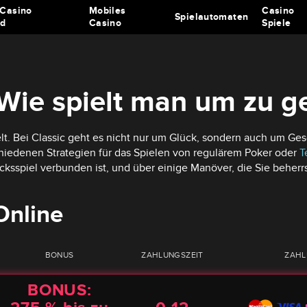
 Casino
Mobiles
Casino
Spielautomaten
ld
Casino
Spiele
 Wie spielt man um zu 
elt. Bei Classic geht es nicht nur um Glück, sondern auch um Gesc
chiedenen Strategien für das Spielen von regulärem Poker oder
T
ücksspiel verbunden ist, und über einige Manöver, die Sie beher
Online
BONUS
ZAHLUNGSZEIT
ZAH
BONUS: