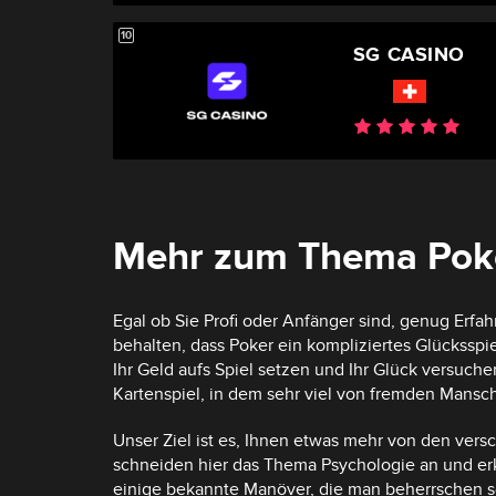
10
SG CASINO
BON
WILD FORTUNE
BETWAY
WINORAMA
MALINA
CROCOSLOTS
MAJESTIC SLOTS
BOOMERANG
CRAZY FOX
22BET
COSMIC SLOT
SKYCROWN
NITRO
20BET
DUX
BON
10
BO
B
B
50
CH
1
Bo
Bon
Mehr zum Thema Poke
Egal ob Sie Profi oder Anfänger sind, genug Erf
behalten, dass Poker ein kompliziertes Glücksspie
Ihr Geld aufs Spiel setzen und Ihr Glück versuche
Kartenspiel, in dem sehr viel von fremden Mansc
Unser Ziel ist es, Ihnen etwas mehr von den vers
schneiden hier das Thema Psychologie an und erk
einige bekannte Manöver, die man beherrschen so