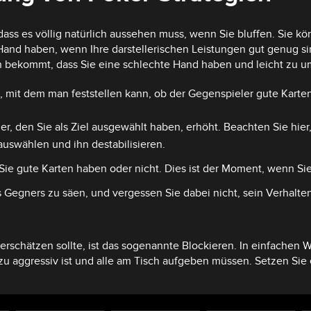
 dass es völlig natürlich aussehen muss, wenn Sie bluffen. Sie k
Hand haben, wenn Ihre darstellerischen Leistungen gut genug sin
n bekommt, dass Sie eine schlechte Hand haben und leicht zu u
, mit dem man feststellen kann, ob der Gegenspieler gute Karten
, den Sie als Ziel ausgewählt haben, erhöht. Beachten Sie hier
 auswählen und ihn destabilisieren.
b Sie gute Karten haben oder nicht. Dies ist der Moment, wenn S
es Gegners zu säen, und vergessen Sie dabei nicht, sein Verhalte
erschätzen sollte, ist das sogenannte Blockieren. In einfachen 
u aggressiv ist und alle am Tisch aufgeben müssen. Setzen Sie 