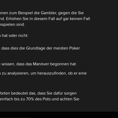
önnen zum Beispiel die Gambler, gegen die Sie
d. Erhöhen Sie in diesem Fall auf gar keinen Fall
mspielen sind.
 hat oder nicht:
, dass dies die Grundlage der meisten Poker
ie wissen, dass das Manöver begonnen hat.
n zu analysieren, um herauszufinden, ob er eine
Worten bedeutet das, dass Sie dafür sorgen
einfach bis zu 70% des Pots und achten Sie