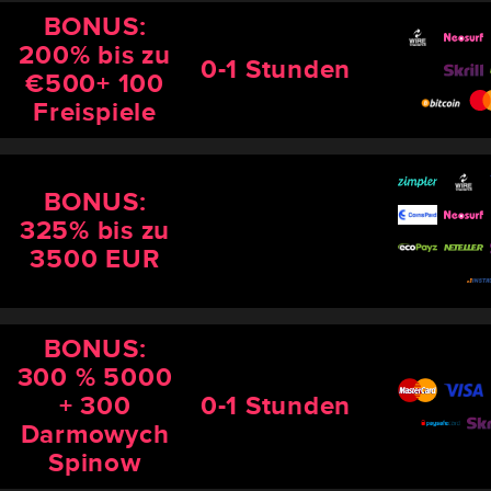
BONUS:
200% bis zu
0-1 Stunden
€500+ 100
Freispiele
BONUS:
325% bis zu
3500 EUR
BONUS:
300 % 5000
+ 300
0-1 Stunden
Darmowych
Spinow