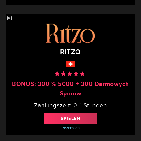
6
RITZO
BONUS:
300 % 5000 + 300 Darmowych
Spinow
Zahlungszeit:
0-1 Stunden
SPIELEN
Rezension