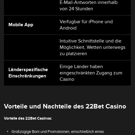
E-Mail-Antworten innerhalb
von 24 Stunden
Verfügbar für iPhone und
Mobile App
Android
Intuitive Schnittstelle und die
Möglichkeit, Wetten unterwegs
zu platzieren
Einige Länder haben
Länderspezifische
eingeschränkten Zugang zum
Einschränkungen
Casino
Vorteile und Nachteile des 22Bet Casino
Vorteile des 22Bet Casinos:
Großzügige Boni und Promotionen, einschließlich eines