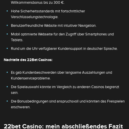
Willkommensbonus bis zu 300 €.
Hohe Sicherheitsstandards mit fortschrittlicher
Verschlüsselungstechnologie.
Benutzerfreundliche Website mit intuitiver Navigation.
Mobil optimierte Webseite für den Zugriff über Smartphones und
Tablets.
Rund um die Uhr verfügbarer Kundensupport in deutscher Sprache.
Nachteile des 22Bet Casinos:
Es gab Kundenbeschwerden über langsame Auszahlungen und
Kundenserviceprobleme.
Die Spielauswahl könnte im Vergleich zu anderen Casinos begrenzt
sein.
Die Bonusbedingungen sind anspruchsvoll und könnten das Freispielen
erschweren.
22bet Casino: mein abschließendes Fazit