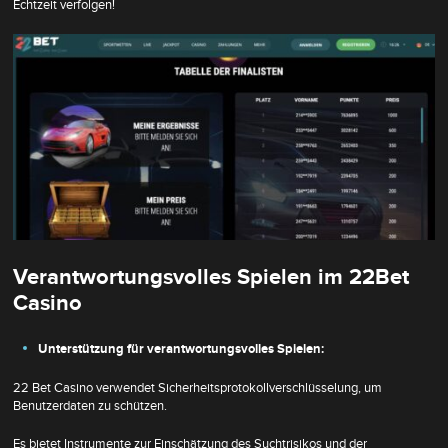
Echtzeit verfolgen!
Verantwortungsvolles Spielen im 22Bet
Casino
Unterstützung für verantwortungsvolles Spielen:
22 Bet Casino verwendet Sicherheitsprotokollverschlüsselung, um
Benutzerdaten zu schützen.
Es bietet Instrumente zur Einschätzung des Suchtrisikos und der