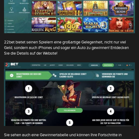
22bet bietet seinen Spielern eine großartige Gelegenheit, nicht nur viel
Geld, sondern auch iPhones und sogar ein Auto zu gewinnen! Entdecken
Sie die Details auf der Website!
Sie sehen auch eine Gewinnertabelle und können Ihre Fortschritte in