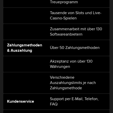
Treueprogramm
Tausende von Slots und Live-
Casino-Spielen
Zusammenarbeit mit über 130
Softwareanbietern
Zahlungsmethoden
Über 50 Zahlungsmethoden
& Auszahlung
Akzeptanz von über 130
Währungen
Verschiedene
Auszahlungslimits je nach
Zahlungsmethode
Support per E-Mail, Telefon,
Kundenservice
FAQ