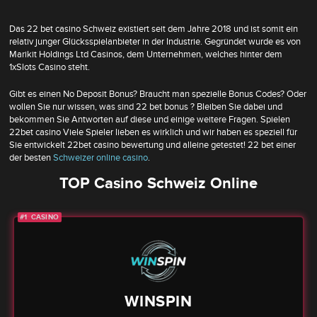
Das 22 bet casino Schweiz existiert seit dem Jahre 2018 und ist somit ein
relativ junger Glücksspielanbieter in der Industrie. Gegründet wurde es von
Marikit Holdings Ltd Casinos, dem Unternehmen, welches hinter dem
1xSlots Casino steht.
Gibt es einen No Deposit Bonus? Braucht man spezielle Bonus Codes? Oder
wollen Sie nur wissen, was sind 22 bet bonus ? Bleiben Sie dabei und
bekommen Sie Antworten auf diese und einige weitere Fragen. Spielen
22bet casino Viele Spieler lieben es wirklich und wir haben es speziell für
Sie entwickelt 22bet casino bewertung und alleine getestet! 22 bet einer
der besten
Schweizer online casino
.
TOP Casino Schweiz Online
1
MAJESTIC SLOTS
WILD FORTUNE
COSMIC SLOT
CROCOSLOTS
BOOMERANG
SKYCROWN
WINORAMA
CRAZY FOX
BETWAY
MALINA
20BET
22BET
NITRO
DUX
WINSPIN