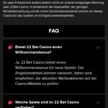
Ein paar Kritikpunkte ändern jedoch nichts an unserer endgültigen Meinung
über 22Bet Casino. In Anbetracht der Spielvielfalt, der geringen
Mindesteinzahlung und der hohen Sicherheitsstandards können wir dieses
Casino für das Spielen um Echtgeld weiterempfehlen.
FAQ
Bietet 22 Bet Casino einen
Willkommensbonus?
Ja, 22 Bet Casino bietet einen
Willkommensbonus für neue Spieler. Die
Angebotsdetails können variieren, daher wird
empfohlen, die aktuellen Werbeaktionen auf der
Casino-Website zu prüfen.
Welche Spiele sind im 22 Bet Casino
verfügbar?