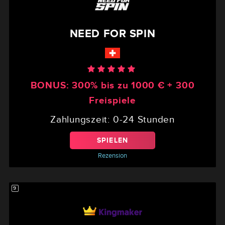
NEED FOR SPIN
BONUS:
300% bis zu 1000 € + 300
Freispiele
Zahlungszeit:
0-24 Stunden
SPIELEN
Rezension
9