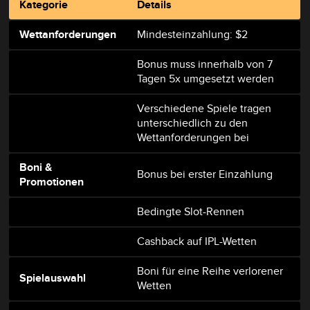
Kategorie
Details
Wettanforderungen
Mindesteinzahlung: $2
Bonus muss innerhalb von 7
Tagen 5x umgesetzt werden
Verschiedene Spiele tragen
unterschiedlich zu den
Wettanforderungen bei
Boni &
Bonus bei erster Einzahlung
Promotionen
Bedingte Slot-Rennen
Cashback auf IPL-Wetten
Boni für eine Reihe verlorener
Spielauswahl
Wetten