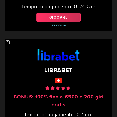
Tempo di pagamento:
0-24 Ore
GIOCARE
Revisione
9
LIBRABET
BONUS:
100% fino a €500 e 200 giri
gratis
Tempo di pagamento:
0-1 ore