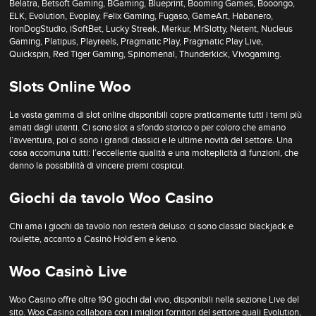
Belatra, Betsoft Gaming, BGaming, Blueprint, Booming Games, Booongo,
ELK, Evolution, Evoplay, Felix Gaming, Fugaso, GameArt, Habanero,
IronDogStudio, iSoftBet, Lucky Streak, Merkur, MrSlotty, Netent, Nucleus
Gaming, Platipus, Playreels, Pragmatic Play, Pragmatic Play Live,
Quickspin, Red Tiger Gaming, Spinomenal, Thunderkick, Vivogaming.
Slots Online Woo
La vasta gamma di slot online disponibili copre praticamente tutti i temi più
amati dagli utenti. Ci sono slot a sfondo storico o per coloro che amano
l’avventura, poi ci sono i grandi classici e le ultime novità del settore. Una
cosa accomuna tutti: l’eccellente qualità e una molteplicità di funzioni, che
danno la possibilità di vincere premi cospicui.
Giochi da tavolo Woo Casino
Chi ama i giochi da tavolo non resterà deluso: ci sono classici blackjack e
roulette, accanto a Casinò Hold’em e keno.
Woo Casinò Live
Woo Casino offre oltre 190 giochi dal vivo, disponibili nella sezione Live del
sito. Woo Casino collabora con i migliori fornitori del settore quali Evolution,