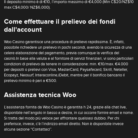
Il deposito minimo è di €10, l’importo massimo di €4,000 (Min C$20/NZ$10
max C$4,000/ NZ$6,000).
Come effettuare il prelievo dei fondi
dall'account
Woo Casino garantisce una procedura di prelievo rapidissima. È, infatti,
possibile richiedere un prelievo in pochi secondi, avendo la sicurezza di una
celere elaborazione del pagamento, previa comunque la verifica del
casinò.In base alla valuta e al fornitore di servizi finanziari, vi sono particolari
condizioni di prelievo da tenere in considerazione: min. €10/max. €4.000
per depositi o prelievi con Visa, MasterCard, Paysafecard, Skrill, Neteller,
Ecopayz, Neosurf, Interaconline,iDebit, mentre per il bonifico bancario il
prelievo minimo è pari a €500.
Assistenza tecnica Woo
L‘assistenza fornita da Woo Casino è garantita h 24, grazie alla chat live,
disponibile nell’angolo in basso a destra, in cui occorre fornire email e nome.
Si tratta del modo più veloce per affrontare qualsiasi dubbio. Per chi
preferisce, invece, c’è l’indirizzo email diretto. Non è disponibile invece
alcuna sezione “Contattaci”.