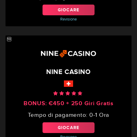
GIOCARE
Revisione
10
NINE CASINO
BONUS:
€450 + 250 Giri Gratis
Tempo di pagamento:
0-1 Ora
GIOCARE
Revisione