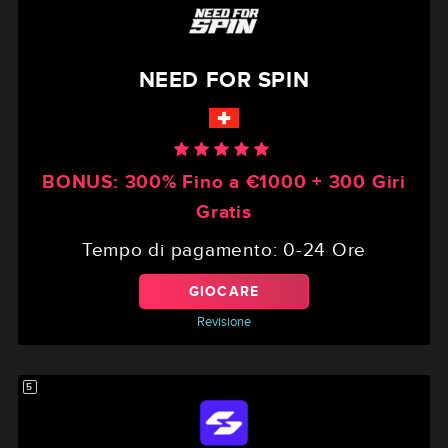
NEED FOR SPIN
BONUS:
300% Fino a €1000 + 300 Giri
Gratis
Tempo di pagamento:
0-24 Ore
GIOCARE
Revisione
5