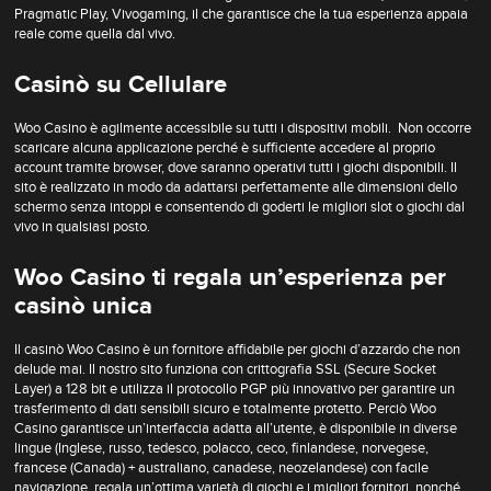
Pragmatic Play, Vivogaming, il che garantisce che la tua esperienza appaia
reale come quella dal vivo.
Casinò su Cellulare
Woo Casino è agilmente accessibile su tutti i dispositivi mobili. Non occorre
scaricare alcuna applicazione perché è sufficiente accedere al proprio
account tramite browser, dove saranno operativi tutti i giochi disponibili. Il
sito è realizzato in modo da adattarsi perfettamente alle dimensioni dello
schermo senza intoppi e consentendo di goderti le migliori slot o giochi dal
vivo in qualsiasi posto.
Woo Casino ti regala un’esperienza per
casinò unica
Il casinò Woo Casino è un fornitore affidabile per giochi d’azzardo che non
delude mai. Il nostro sito funziona con crittografia SSL (Secure Socket
Layer) a 128 bit e utilizza il protocollo PGP più innovativo per garantire un
trasferimento di dati sensibili sicuro e totalmente protetto. Perciò Woo
Casino garantisce un’interfaccia adatta all’utente, è disponibile in diverse
lingue (Inglese, russo, tedesco, polacco, ceco, finlandese, norvegese,
francese (Canada) + australiano, canadese, neozelandese) con facile
navigazione, regala un’ottima varietà di giochi e i migliori fornitori, nonché