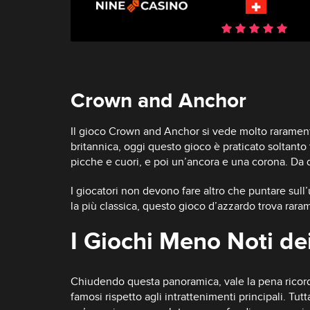
GOODMAN
PREMIER
WILD TORNADO
MONTECRYPTOS
CROCOSLOTS
WOO
22 BET
NORDSLOT
20BET
HEJGO
PLAYZILLA
JEETCITY
BAHIGO
CASINO
BON
BON
BO
10
€2
€ 1
30
C
Crown and Anchor
Il gioco Crown and Anchor si vede molto raramente
britannica, oggi questo gioco è praticato soltanto tr
picche e cuori, e poi un’ancora e una corona. Da q
I giocatori non devono fare altro che puntare sull’
la più classica, questo gioco d’azzardo trova rara
I Giochi Meno Noti de
Chiudendo questa panoramica, vale la pena ricorda
famosi rispetto agli intrattenimenti principali. Tu