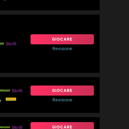
GIOCARE
Revisione
GIOCARE
Revisione
GIOCARE