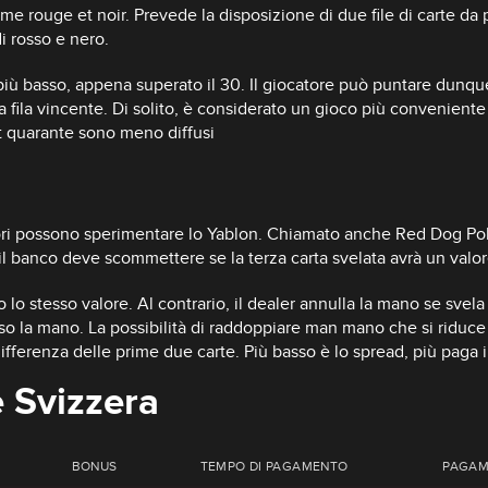
me rouge et noir. Prevede la disposizione di due file di carte da
di rosso e nero.
più basso, appena superato il 30. Il giocatore può puntare dunque 
 fila vincente. Di solito, è considerato un gioco più conveniente
et quarante sono meno diffusi
atori possono sperimentare lo Yablon. Chiamato anche Red Dog P
a il banco deve scommettere se la terza carta svelata avrà un valo
lo stesso valore. Al contrario, il dealer annulla la mano se svela 
erso la mano. La possibilità di raddoppiare man mano che si riduc
fferenza delle prime due carte. Più basso è lo spread, più paga il
e Svizzera
BONUS
TEMPO DI PAGAMENTO
PAGA