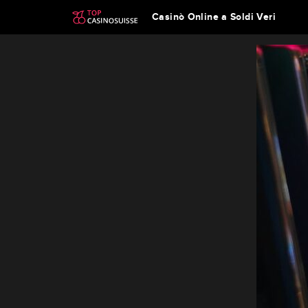
Casinò Online a Soldi Veri