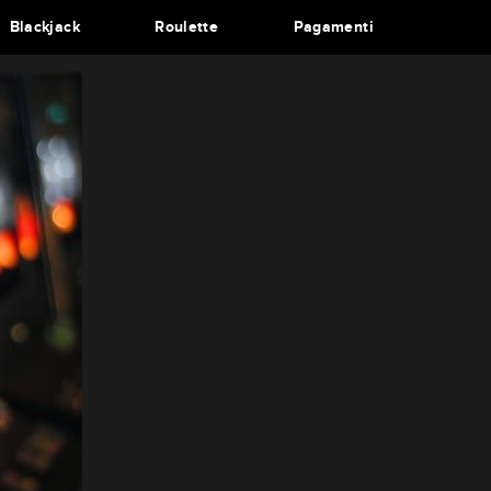
Blackjack
Roulette
Pagamenti