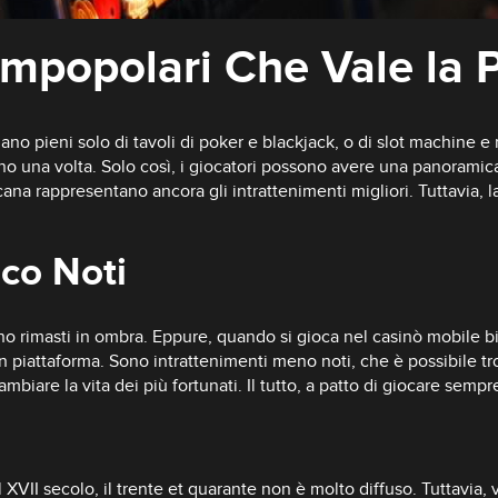
Impopolari Che Vale la 
no pieni solo di tavoli di poker e blackjack, o di slot machine e r
o una volta. Solo così, i giocatori possono avere una panorami
cana rappresentano ancora gli intrattenimenti migliori. Tuttavia, 
co Noti
sono rimasti in ombra. Eppure, quando si gioca nel casinò mobile 
n piattaforma. Sono intrattenimenti meno noti, che è possibile tro
mbiare la vita dei più fortunati. Il tutto, a patto di giocare sem
VII secolo, il trente et quarante non è molto diffuso. Tuttavia, 