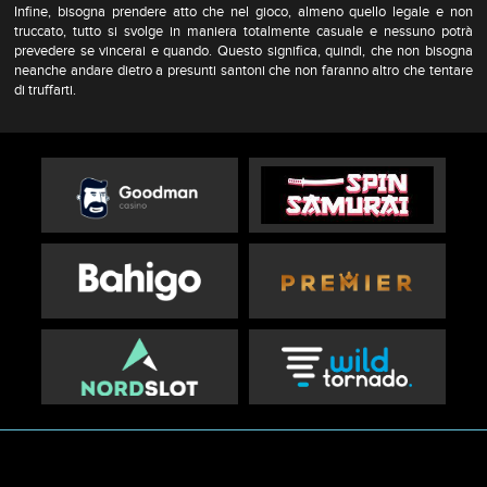
Infine, bisogna prendere atto che nel gioco, almeno quello legale e non
truccato, tutto si svolge in maniera totalmente casuale e nessuno potrà
prevedere se vincerai e quando. Questo significa, quindi, che non bisogna
neanche andare dietro a presunti santoni che non faranno altro che tentare
di truffarti.