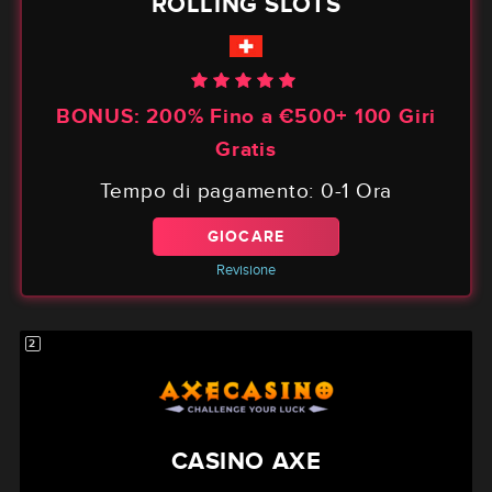
ROLLING SLOTS
BONUS:
BONUS:
BONUS:
BONUS:
BONUS:
BONUS:
BONUS:
BONUS:
BONUS:
BONUS:
Fino a € 500 + 225 Giri Gratis
200% Fino a 100€ + 500 FS
100% + 1200 CHF Bonus
BONUS:
BONUS:
BONUS:
100% up to €300
120% up to €240
€1000 + 100 FS
3000€ + 225FS
€500 + 150 FS
10% Cashback
100% a 120 €
€ 1100
300 €
€200
BONUS:
200% Fino a €500+ 100 Giri
Tempo di pagamento:
Tempo di pagamento:
Tempo di pagamento:
Tempo di pagamento:
Tempo di pagamento:
Tempo di pagamento:
Tempo di pagamento:
Tempo di pagamento:
Tempo di pagamento:
Tempo di pagamento:
Tempo di pagamento:
Tempo di pagamento:
Tempo di pagamento:
1-3 giorni
0-24 ore
0-24 ore
0-24 ore
0-24 ore
0-72 ore
0-12 ore
0-1 Ora
0-1 Ora
0-1 ore
0-1 ore
0-1 ore
1 ore
Gratis
GIOCARE
GIOCARE
GIOCARE
GIOCARE
GIOCARE
GIOCARE
GIOCARE
GIOCARE
GIOCARE
GIOCARE
GIOCARE
GIOCARE
GIOCARE
Tempo di pagamento:
0-1 Ora
Revisione
Revisione
Revisione
Revisione
Revisione
Revisione
Revisione
Revisione
Revisione
Revisione
Revisione
Revisione
Revisione
GIOCARE
Revisione
2
CASINO AXE