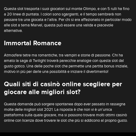
Questa slot trasporta i suoi giocatori sul monte Olimpo, e con 5 rulli ha fino
a 20 linee di puntata. I colori sono sgargianti, e il tempo sembrerà non
passare tra una giocata e l’altra. Per chi si era affezionato in particolar modo
alle slot a tema Marvel, questa può essere una valida e piacevole
alternativa.
Immortal Romance
Atmosfere tetre ma romantiche, tra vampiri e storie di passione. Chi ha
amato la saga di Twilight troverà parecchie analogie con questa slot dal
gusto gotico. Una delle poche slot che permette una partita bonus iniziale,
motivo in più per darle una possibilità e iniziare il divertimento!
Quali siti di casinò online scegliere per
giocare alle migliori slot?
Questa domanda può sorgere spontanea dopo aver passato in rassegna
molte delle migliori slot 2021. La risposta è che non vi è un’unica
piattaforma sulla quale giocare, ma si possono trovare molti ottimi casinò
online con licenza dove trovare le slot che più si addicono al proprio gusto.