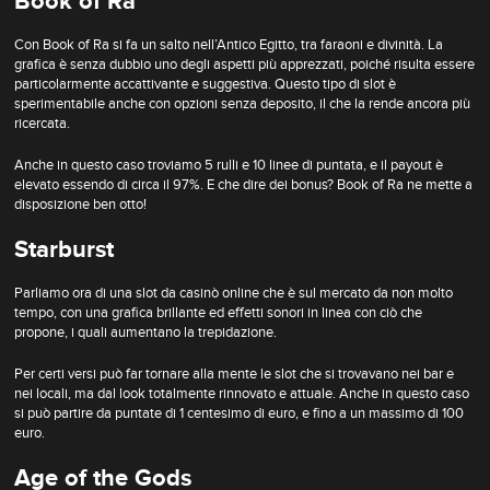
Book of Ra
Con Book of Ra si fa un salto nell’Antico Egitto, tra faraoni e divinità. La
grafica è senza dubbio uno degli aspetti più apprezzati, poiché risulta essere
particolarmente accattivante e suggestiva. Questo tipo di slot è
sperimentabile anche con opzioni senza deposito, il che la rende ancora più
ricercata.
Anche in questo caso troviamo 5 rulli e 10 linee di puntata, e il payout è
elevato essendo di circa il 97%. E che dire dei bonus? Book of Ra ne mette a
disposizione ben otto!
Starburst
Parliamo ora di una slot da casinò online che è sul mercato da non molto
tempo, con una grafica brillante ed effetti sonori in linea con ciò che
propone, i quali aumentano la trepidazione.
Per certi versi può far tornare alla mente le slot che si trovavano nei bar e
nei locali, ma dal look totalmente rinnovato e attuale. Anche in questo caso
si può partire da puntate di 1 centesimo di euro, e fino a un massimo di 100
euro.
Age of the Gods