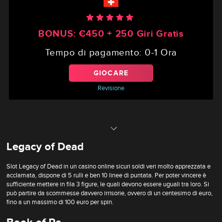
BONUS:
€450 + 250 Giri Gratis
Tempo di pagamento:
0-1 Ora
GIOCARE
Revisione
Le
gacy of Dead
Slot Legacy of Dead in un casino online sicuri soldi veri molto apprezzata e
acclamata, dispone di 5 rulli e ben 10 linee di puntata. Per poter vincere è
sufficiente mettere in fila 3 figure, le quali devono essere uguali tra loro. Si
può partire da scommesse davvero irrisorie, ovvero di un centesimo di euro,
fino a un massimo di 100 euro per spin.