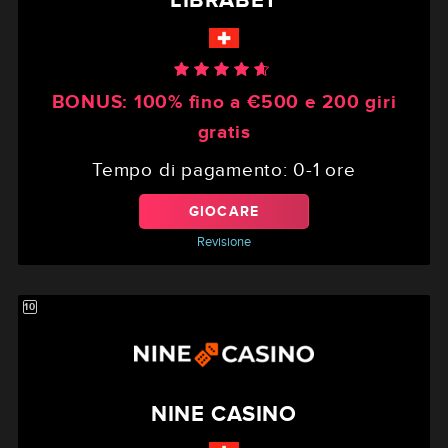
LIBRABET
BONUS:
100% fino a €500 e 200 giri
gratis
Tempo di pagamento:
0-1 ore
GIOCARE
Revisione
10
NINE CASINO