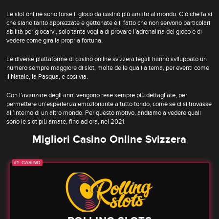
Le slot online sono forse il gioco da casinò più amato al mondo. Ciò che fa sì
che siano tanto apprezzate e gettonate è il fatto che non servono particolari
abilità per giocarvi, solo tanta voglia di provare l’adrenalina del gioco e di
vedere come gira la propria fortuna.
Le diverse piattaforme di casinò online svizzera legali hanno sviluppato un
numero sempre maggiore di slot, molte delle quali a tema, per eventi come
il Natale, la Pasqua, e così via.
Con l’avanzare degli anni vengono rese sempre più dettagliate, per
permettere un’esperienza emozionante a tutto tondo, come se ci si trovasse
all’interno di un altro mondo. Per questo motivo, andiamo a vedere quali
sono le slot più amate, fino ad ora, nel 2021.
Migliori Casino Online Svizzera
1
GOODMAN CASINO
MONTECRYPTOS
WILD TORNADO
CROCOSLOTS
NORDSLOT
PLAYZILLA
JEETCITY
PREMIER
BAHIGO
22 BET
HEJGO
20BET
WOO