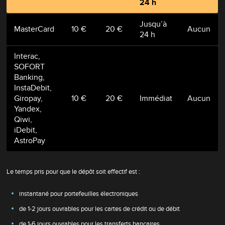
24 h
Jusqu’à
MasterCard
10 €
20 €
Aucun
24 h
Interac,
SOFORT
Banking,
InstaDebit,
Giropay,
10 €
20 €
Immédiat
Aucun
Yandex,
Qiwi,
iDebit,
AstroPay
Le temps pris pour que le dépôt soit effectif est :
instantané pour portefeuilles électroniques
de 1-2 jours ouvrables pour les cartes de crédit ou de débit
de 1-6 jours ouvrables pour les transferts bancaires