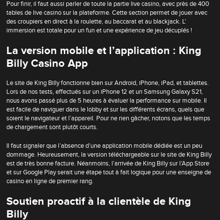
Pour finir, il faut aussi parler de toute la partie live casino, avec près de 400
tables de live casino sur la plateforme. Cette section permet de jouer avec
des croupiers en direct à la roulette, au baccarat et au blackjack. L’
immersion est totale pour un fun et une expérience de jeu décuplés !
La version mobile et l’application : King
Billy Casino App
Le site de King Billy fonctionne bien sur Android, iPhone, iPad, et tablettes.
Lors de nos tests, effectués sur un iPhone 12 et un Samsung Galaxy S21,
nous avons passé plus de 5 heures à évaluer la performance sur mobile. Il
est facile de naviguer dans le lobby et sur les différents écrans, quels que
soient le navigateur et l’appareil. Pour ne rien gâcher, notons que les temps
de chargement sont plutôt courts.
Il faut signaler que l’absence d’une application mobile dédiée est un peu
dommage. Heureusement, la version téléchargeable sur le site de King Billy
est de très bonne facture. Néanmoins, l’arrivée de King Billy sur l’App Store
et sur Google Play serait une étape tout à fait logique pour une enseigne de
casino en ligne de premier rang.
Soutien proactif à la clientèle de King
Billy