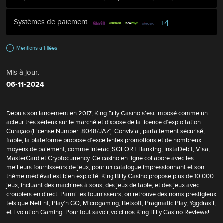
Systèmes de paiement
+4
Mentions affiliées
Mis à jour:
06-11-2024
Depuis son lancement en 2017, King Billy Casino s’est imposé comme un
acteur très sérieux sur le marché et dispose de la licence d’exploitation
Curaçao (License Number: 8048/JAZ). Convivial, parfaitement sécurisé,
fiable, la plateforme propose d’excellentes promotions et de nombreux
moyens de paiement, comme Interac, SOFORT Banking, InstaDebit, Visa,
MasterCard et Cryptocurrency. Ce casino en ligne collabore avec les
meilleurs fournisseurs de jeux, pour un catalogue impressionnant et son
thème médiéval est bien exploité. King Billy Casino propose plus de 10 000
jeux, incluant des machines à sous, des jeux de table, et des jeux avec
croupiers en direct. Parmi les fournisseurs, on retrouve des noms prestigieux
tels que NetEnt, Play’n GO, Microgaming, Betsoft, Pragmatic Play, Yggdrasil,
et Evolution Gaming. Pour tout savoir, voici nos King Billy Casino Reviews!