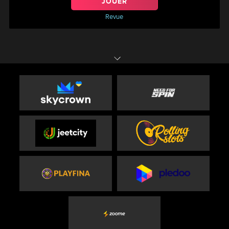
JOUER
Revue