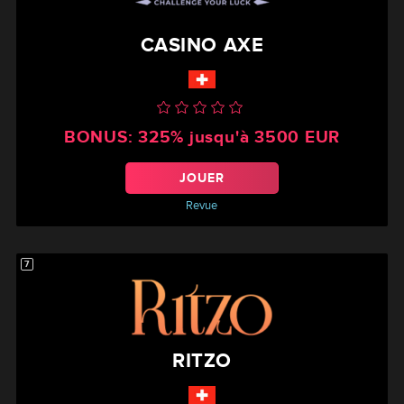
CASINO AXE
BONUS:
325% jusqu'à 3500 EUR
JOUER
Revue
7
RITZO