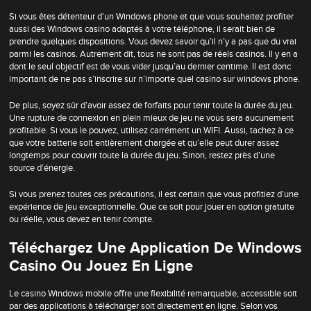
Si vous êtes détenteur d’un Windows phone et que vous souhaitez profiter
aussi des Windows casino adaptés à votre téléphone, il serait bien de
prendre quelques dispositions. Vous devez savoir qu’il n’y a pas que du vrai
parmi les casinos. Autrement dit, tous ne sont pas de réels casinos. Il y en a
dont le seul objectif est de vous vider jusqu’au dernier centime. Il est donc
important de ne pas s’inscrire sur n’importe quel casino sur windows phone.
De plus, soyez sûr d’avoir assez de forfaits pour tenir toute la durée du jeu.
Une rupture de connexion en plein mieux de jeu ne vous sera aucunement
profitable. Si vous le pouvez, utilisez carrément un WIFI. Aussi, tachez à ce
que votre batterie soit entièrement chargée et qu’elle peut durer assez
longtemps pour couvrir toute la durée du jeu. Sinon, restez près d’une
source d’énergie.
Si vous prenez toutes ces précautions, il est certain que vous profitiez d’une
expérience de jeu exceptionnelle. Que ce soit pour jouer en option gratuite
ou réelle, vous devez en tenir compte.
Téléchargez Une Application De Windows
Casino Ou Jouez En Ligne
Le casino Windows mobile offre une flexibilité remarquable, accessible soit
par des applications à télécharger soit directement en ligne. Selon vos