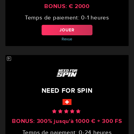
BONUS:
€ 2000
Temps de paiement:
0-1 heures
JOUER
Revue
9
NEED FOR SPIN
BONUS:
300% jusqu'à 1000 € + 300 FS
Temps de paiement:
0-24 heures