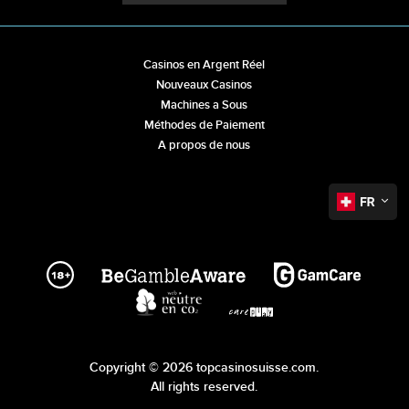
Casinos en Argent Réel
Nouveaux Casinos
Machines a Sous
Méthodes de Paiement
A propos de nous
Copyright © 2026 topcasinosuisse.com.
All rights reserved.