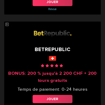
JOUER
Revue
3
BETREPUBLIC
BONUS:
200 % jusqu'à 2 200 CHF + 200
tours gratuits
Temps de paiement:
0-24 heures
JOUER