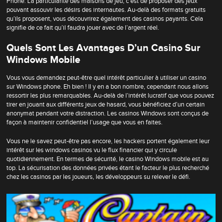
Phone. La particularité des maisons de jeu, c’est de proposer des jeux
pouvant assouvir les désirs des internautes. Au-delà des formats gratuits
qu’ils proposent, vous découvrirez également des casinos payants. Cela
signifie de ce fait qu’il faudra jouer avec de l’argent réel.
Quels Sont Les Avantages D’un Casino Sur
Windows Mobile
Vous vous demandez peut-être quel intérêt particulier à utiliser un casino
sur Windows phone. Eh bien ! Il y en a bon nombre, cependant nous allons
ressortir les plus remarquables. Au-delà de l’intérêt lucratif que vous pouvez
tirer en jouant aux différents jeux de hasard, vous bénéficiez d’un certain
anonymat pendant votre distraction. Les casinos Windows sont conçus de
façon à maintenir confidentiel l’usage que vous en faites.
Vous ne le savez peut-être pas encore, les hackers portent également leur
intérêt sur les windows casinos vu le flux financier qui y circule
quotidiennement. En termes de sécurité, le casino Windows mobile est au
top. La sécurisation des données privées étant le facteur le plus recherché
chez les casinos par les joueurs, les développeurs su relever le défi.