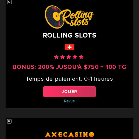
5
ROLLING SLOTS
BONUS:
200% JUSQU'À $750 + 100 TG
Temps de paiement:
0-1 heures
JOUER
Revue
6