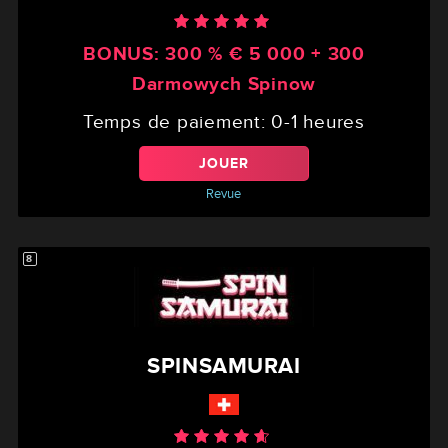
BONUS:
300 % € 5 000 + 300
Darmowych Spinow
Temps de paiement:
0-1 heures
JOUER
Revue
8
SPINSAMURAI