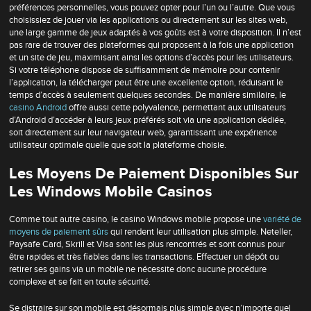
préférences personnelles, vous pouvez opter pour l’un ou l’autre. Que vous
choisissiez de jouer via les applications ou directement sur les sites web,
une large gamme de jeux adaptés à vos goûts est à votre disposition. Il n’est
pas rare de trouver des plateformes qui proposent à la fois une application
et un site de jeu, maximisant ainsi les options d’accès pour les utilisateurs.
Si votre téléphone dispose de suffisamment de mémoire pour contenir
l’application, la télécharger peut être une excellente option, réduisant le
temps d’accès à seulement quelques secondes. De manière similaire, le
casino Android
offre aussi cette polyvalence, permettant aux utilisateurs
d’Android d’accéder à leurs jeux préférés soit via une application dédiée,
soit directement sur leur navigateur web, garantissant une expérience
utilisateur optimale quelle que soit la plateforme choisie.
Les Moyens De Paiement Disponibles Sur
Les Windows Mobile Casinos
Comme tout autre casino, le casino Windows mobile propose une
variété de
moyens de paiement sûrs
qui rendent leur utilisation plus simple. Neteller,
Paysafe Card, Skrill et Visa sont les plus rencontrés et sont connus pour
être rapides et très fiables dans les transactions. Effectuer un dépôt ou
retirer ses gains via un mobile ne nécessite donc aucune procédure
complexe et se fait en toute sécurité.
Se distraire sur son mobile est désormais plus simple avec n’importe quel