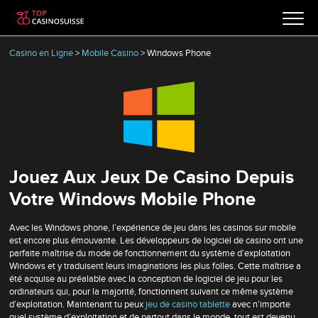
Casino en Ligne
>
Mobile Casino
>
Windows Phone
Jouez Aux Jeux De Casino Depuis
Votre Windows Mobile Phone
Avec les Windows phone, l’expérience de jeu dans les casinos sur mobile
est encore plus émouvante. Les développeurs de logiciel de casino ont une
parfaite maîtrise du mode de fonctionnement du système d’exploitation
Windows et y traduisent leurs imaginations les plus folles. Cette maîtrise a
été acquise au préalable avec la conception de logiciel de jeu pour les
ordinateurs qui, pour la majorité, fonctionnent suivant ce même système
d’exploitation. Maintenant tu peux
jeu de casino tablette
avec n’importe
quel système d’exploitation et de partout dans le monde, tout est devenu