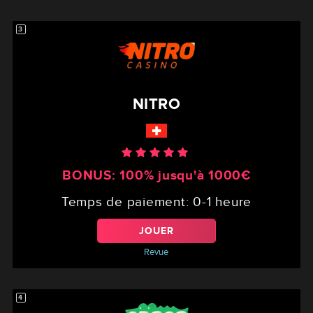
3
NITRO
BONUS:
100% jusqu'à 1000€
Temps de paiement:
0-1 heure
JOUER
Revue
4