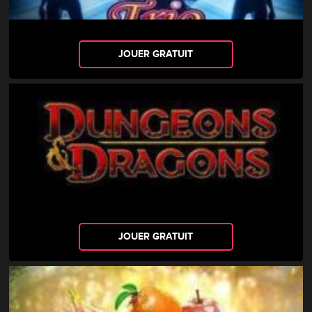
JOUER GRATUIT
JOUER GRATUIT