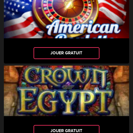
JOUER GRATUIT
JOUER GRATUIT