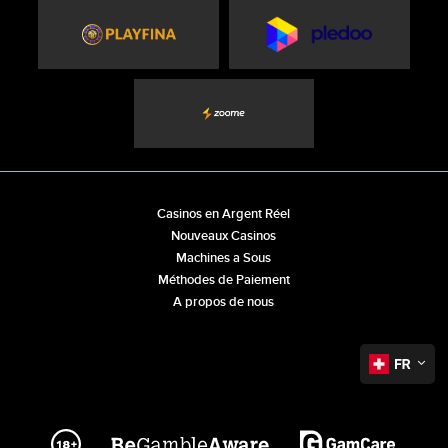
Casinos en Argent Réel
Nouveaux Casinos
Machines a Sous
Méthodes de Paiement
A propos de nous