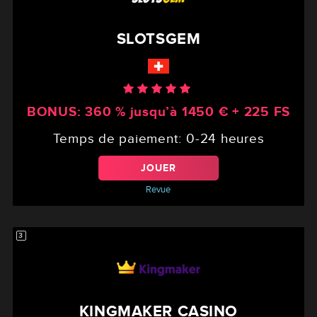
SLOTSGEM
BONUS:
360 % jusqu’à 1450 € + 225 FS
Temps de paiement:
0-24 heures
JOUER
Revue
3
KINGMAKER CASINO