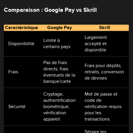
Comparaison : Google Pay vs Skrill
Caractéristique
Google Pay
Skrill
Largement
Limité à
Disponibilité
accepté et
certains pays
disponible
Pas de frais
Frais pour dépôts,
directs, frais
Frais
retraits, conversion
éventuels de la
de devises
banque/carte
Cryptage,
Mot de passe et
authentification
code de
Sécurité
biométrique,
vérification requis
vérification
pour les
appareil
transactions
Sépare les