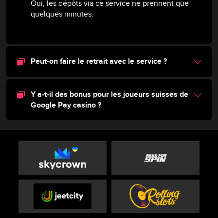
Oui, les dépôts via ce service ne prennent que
quelques minutes.
Peut-on faire le retrait avec le service ?
Y a-t-il des bonus pour les joueurs suisses de
Google Pay casino ?