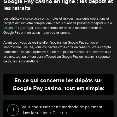
Google Pay casino en ligne : les dépôts et
les retraits
Les dépôts via ce service sont simples et rapides : quelques opérations et
l’argent est sur votre compte joueur. Mais avant de passer aux dépôts sur le
casino en ligne
légal, il faut se débrouiller dans le fonctionnement de
Google Pay en tant qu’un moyen de paiement.
Avant tout, vous devez installer l’application Google Pay sur votre
smartphone. Ensuite, vous connectez votre carte de crédit ou votre compte
bancaire au service. Après cela, il ne faut plus faire recours au compte ou à
la carte, tout paiement sera effectué via Google Pay qui assure la sécurité
de toutes les opérations.
En ce qui concerne les dépôts sur
Google Pay casino, tout est simple:
Vous choisissez cette méthode de paiement
dans la section « Caisse »