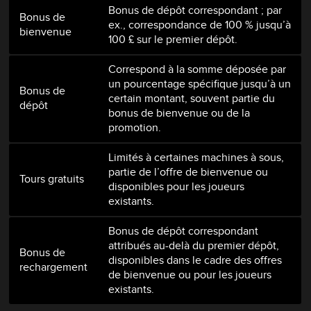
Bonus de dépôt correspondant ; par
Bonus de
ex., correspondance de 100 % jusqu’à
bienvenue
100 £ sur le premier dépôt.
Correspond à la somme déposée par
un pourcentage spécifique jusqu’à un
Bonus de
certain montant, souvent partie du
dépôt
bonus de bienvenue ou de la
promotion.
Limités à certaines machines à sous,
partie de l’offre de bienvenue ou
Tours gratuits
disponibles pour les joueurs
existants.
Bonus de dépôt correspondant
attribués au-delà du premier dépôt,
Bonus de
disponibles dans le cadre des offres
rechargement
de bienvenue ou pour les joueurs
existants.