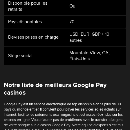
Disponible pour les
Oui
retraits
Pays disponibles
70
USD, EUR, GBP + 10
Devises prises en charge
autres
Mountain View, CA,
Siège social
États-Unis
Notre liste de meilleurs Google Pay
casinos
Google Pay est un service électronique de top disponible dans plus de 30
pays du monde entier. Il convient pour payer les services et les achats sur
Internet, facilite les paiements aux magasins et est assez répandus sur les
casinos en ligne. Vous n’aurez pas de problèmes avec le transfert d’argent
de votre banque sur le casino Google Pay. Notre équipe d’experts s’est mis