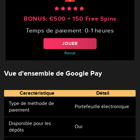
BONUS:
€500 + 150 Free Spins
Temps de paiement:
0-1 heures
JOUER
Revue
Vue d'ensemble de Google Pay
Caractéristique
Détail
Type de méthode de
Portefeuille électronique
paiement
Disponible pour les
Oui
dépôts