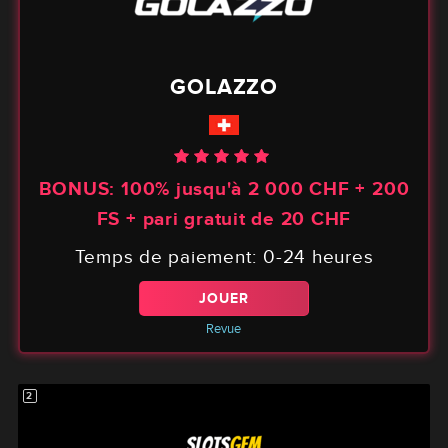
GOLAZZO
BONUS:
100% jusqu'à 2 000 CHF + 200
FS + pari gratuit de 20 CHF
Temps de paiement:
0-24 heures
JOUER
Revue
2