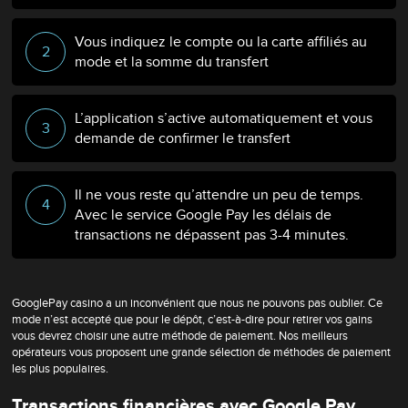
Vous indiquez le compte ou la carte affiliés au
mode et la somme du transfert
L’application s’active automatiquement et vous
demande de confirmer le transfert
Il ne vous reste qu’attendre un peu de temps.
Avec le service Google Pay les délais de
transactions ne dépassent pas 3-4 minutes.
GooglePay casino a un inconvénient que nous ne pouvons pas oublier. Ce
mode n’est accepté que pour le dépôt, c’est-à-dire pour retirer vos gains
vous devrez choisir une autre méthode de paiement. Nos meilleurs
opérateurs vous proposent une grande sélection de méthodes de paiement
les plus populaires.
Transactions financières avec Google Pay