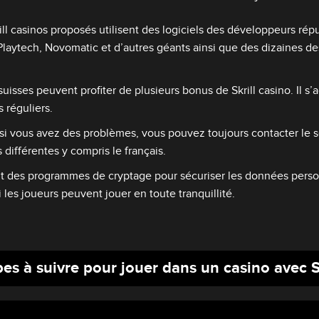
rill casinos proposés utilisent des logiciels des développeurs répu
ytech, Novomatic et d’autres géants ainsi que des dizaines des
suisses peuvent profiter de plusieurs bonus de Skrill casino. Il s
 réguliers.
– si vous avez des problèmes, vous pouvez toujours contacter le se
différentes y compris le français.
ent des programmes de cryptage pour sécuriser les données personn
i les joueurs peuvent jouer en toute tranquillité.
es à suivre pour jouer dans un casino avec S