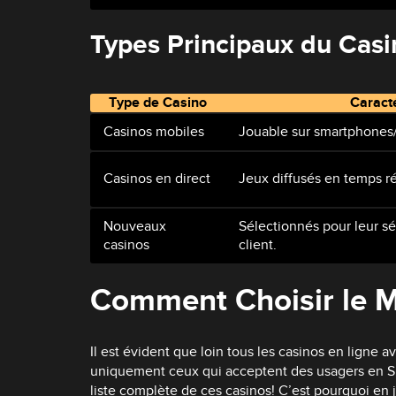
Types Principaux du Casin
Type de Casino
Caracté
Casinos mobiles
Jouable sur smartphones/
Casinos en direct
Jeux diffusés en temps ré
Nouveaux
Sélectionnés pour leur séc
casinos
client.
Comment Choisir le Me
Il est évident que loin tous les casinos en lign
uniquement ceux qui acceptent des usagers en Suis
liste complète de ces casinos! C’est pourquoi en j