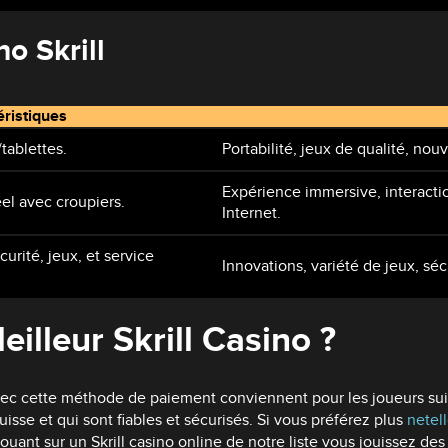
o Skrill
ristiques
tablettes.
Portabilité, jeux de qualité, nou
Expérience immersive, interacti
el avec croupiers.
Internet.
urité, jeux, et service
Innovations, variété de jeux, séc
illeur Skrill Casino ?
e avec cette méthode de paiement conviennent pour les joueurs su
se et qui sont fiables et sécurisés. Si vous préférez plus
netel
ouant sur un Skrill casino online de notre liste vous jouissez de