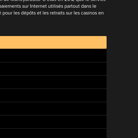
aiements sur Internet utilisés partout dans le
pour les dépôts et les retraits sur les casinos en