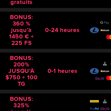
gratuits
BONUS:
360 %
jusqu’à
0-24 heures
1450 € +
225 FS
BONUS:
200%
JUSQU'À
0-1 heures
$750 + 100
TG
BONUS:
325%