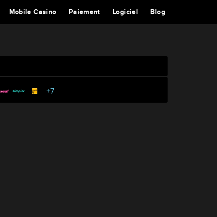
Mobile Casino
Paiement
Logiciel
Blog
+7