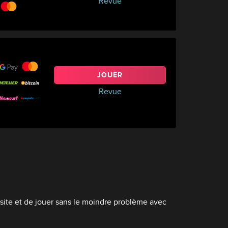
Revue
JOUER
Revue
JOUER
JOUER
JOUER
JOUER
JOUER
JOUER
JOUER
JOUER
JOUER
JOUER
JOUER
JOUER
JOUER
Revue
Revue
Revue
Revue
Revue
Revue
Revue
Revue
Revue
Revue
Revue
Revue
Revue
 site et de jouer sans le moindre problème avec