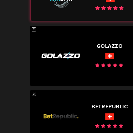
2
GOLAZZO
3
BETREPUBLIC