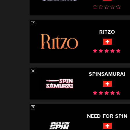
7
RITZO
8
SPINSAMURAI
9
NEED FOR SPIN