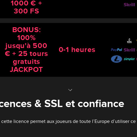
1000 € +
300 FS
BONUS:
100%
jusqu'à 500
0-1 heures
€ + 25 tours
BONUS:
gratuits
BONUS:
BONUS:
BONUS:
BONUS:
BONUS:
BONUS:
BONUS:
BONUS:
100%
JACKPOT
BONUS:
BONUS:
Jusqu'à 500
BONUS:
100%
ONUS:
jusqu’à 1200
4.000CHF +
4000CHF +
325% up to
100%
1000 € +
200%
€
Dans les 24
3000€ ET
€500 +
€500 + 150
€ + 225
jusqu’à
0-1 heures
0-1 heures
0-1 heure
0-1 heure
0-24 heures
0-1 heures
0-1 heures
0-1 heures
0-1 heure
0-1 heure
0-1 heure
1-3 jours
1100
jusqu'à 100€
2 750 CHF +
jusqu'à
CHF + 200
300 Tours
300 Tours
600 FS +
heures
225 FS
225 FS
Free Spins
€500 +
Tours
bonus secret
1000€
+ 500 FS
Gratuits
Gratuits
350 FS
Tours
Gratuits
200FS
Gratuits
icences & SSL et confiance
cette licence permet aux joueurs de toute l’Europe d’utiliser ce