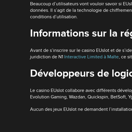
Beaucoup d’utilisateurs vont vouloir savoir si EUsl
données. Il s’agit de la technologie de chiffremen
conditions d’utilisation.
Informations sur la r
Avant de s’inscrire sur le casino EUslot et de s’id
juridiction de N1
Interactive Limited à Malte
, ce s
Développeurs de logic
Le casino EUslot collabore avec différents dévelo
Evolution Gaming, Wazdan, Quickspin, BetSoft, Yggd
Aucun des jeux EUslot ne demandent l’installation