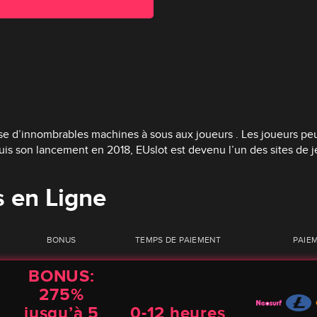
e d’innombrables machines à sous aux joueurs . Les joueurs pe
uis son lancement en 2018, EUslot est devenu l’un des sites de 
s en Ligne
BONUS
TEMPS DE PAIEMENT
PAIE
BONUS:
275%
jusqu’à 5
0-12 heures