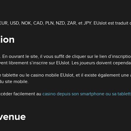
EUR, USD, NOK, CAD, PLN, NZD, ZAR, et JPY. EUslot est traduit 
tion
t. En ouvrant le site, il vous suffit de cliquer sur le lien d’inscri
nt librement s’inscrire sur EUslot. Les joueurs doivent cependant
e tablette ou le casino mobile EUslot, et il existe également une
du site mobile.
accéder facilement au
casino depuis son smartphone ou sa tablet
nvenue