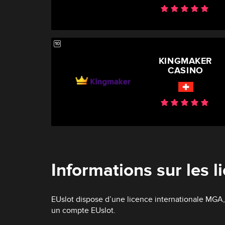
10
KINGMAKER
CASINO
PREMIER
CROCOSLOTS
SKYCROWN
LUCKY DREAMS
DOLLY CASINO
JUSTCASINO
GOODMAN
SG CASINO
PLAYZILLA
PLAYFINA
JEETCITY
NITRO
BAHIGO
CASINO
B
Informations sur les l
EUslot dispose d’une licence internationale MGA, 
un compte EUslot.