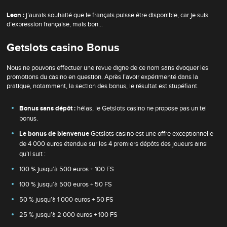
Leon :
j’aurais souhaité que le français puisse être disponible, car je suis
d’expression française, mais bon…
Getslots casino Bonus
Nous ne pouvons effectuer une revue digne de ce nom sans évoquer les
promotions du casino en question. Après l’avoir expérimenté dans la
pratique, notamment, la section des bonus, le résultat est stupéfiant.
Bonus sans dépôt :
hélas, le Getslots casino ne propose pas un tel
bonus.
Le bonus de bienvenue
Getslots casino est une offre exceptionnelle
de 4 000 euros étendue sur les 4 premiers dépôts des joueurs ainsi
qu’il suit :
100 % jusqu’à 500 euros + 100 FS
100 % jusqu’à 500 euros + 50 FS
50 % jusqu’à 1 000 euros + 50 FS
25 % jusqu’à 2 000 euros + 100 FS