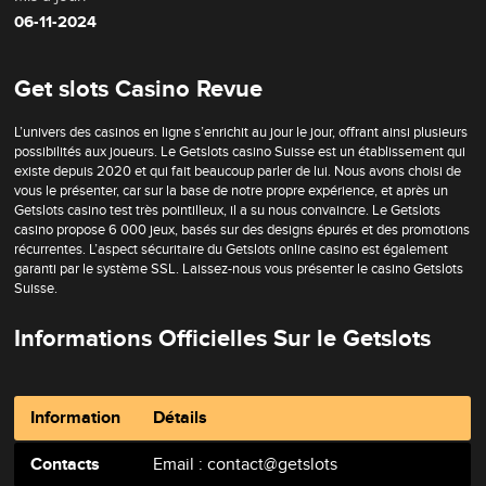
06-11-2024
Get slots Casino Revue
L’univers des casinos en ligne s’enrichit au jour le jour, offrant ainsi plusieurs
possibilités aux joueurs. Le Getslots casino Suisse est un établissement qui
existe depuis 2020 et qui fait beaucoup parler de lui. Nous avons choisi de
vous le présenter, car sur la base de notre propre expérience, et après un
Getslots casino test très pointilleux, il a su nous convaincre. Le Getslots
casino propose 6 000 jeux, basés sur des designs épurés et des promotions
récurrentes. L’aspect sécuritaire du Getslots online casino est également
garanti par le système SSL. Laissez-nous vous présenter le casino Getslots
Suisse.
Informations Officielles Sur le Getslots
Information
Détails
Contacts
Email : contact@getslots