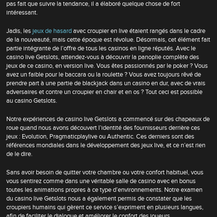
pas fait que suivre la tendance, il a élaboré quelque chose de fort
intéressant.
Jadis, les
jeux de hasard
avec croupier en live étaient rangés dans le cadre
de la nouveauté, mais cette époque est révolue. Désormais, cet élément fait
partie intégrante de l’offre de tous les casinos en ligne réputés. Avec le
casino live Getslots, attendez-vous à découvrir la panoplie complète des
jeux de ce casino, en version live. Vous êtes passionnés par le poker ? Vous
avez un faible pour le baccara ou la roulette ? Vous avez toujours rêvé de
prendre part à une partie de blackjack dans un casino en dur, avec de vrais
adversaires et contre un croupier en chair et en os ? Tout ceci est possible
au casino Getslots.
Notre expériences de casino live Getslots a commencé sur des chapeaux de
roue quand nous avons découvert l’identité des fournisseurs derrière ces
jeux : Evolution, Pragmaticplaylive ou Authentic. Ces derniers sont des
références mondiales dans le développement des jeux live, et ce n’est rien
de le dire.
Sans avoir besoin de quitter votre chambre ou votre confort habituel, vous
vous sentirez comme dans une véritable salle de casino avec en bonus
toutes les animations propres à ce type d’environnements. Notre examen
du casino live Getslots nous a également permis de constater que les
croupiers humains qui gèrent ce service s’expriment en plusieurs langues,
afin de faciliter le dialogue et améliorer le confort des joueurs.