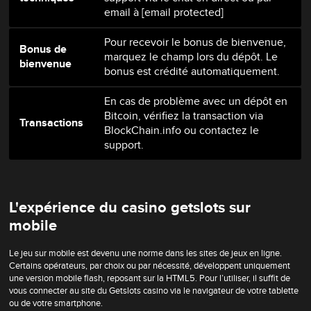
email à [email protected]
Pour recevoir le bonus de bienvenue,
Bonus de
marquez le champ lors du dépôt. Le
bienvenue
bonus est crédité automatiquement.
En cas de problème avec un dépôt en
Bitcoin, vérifiez la transaction via
Transactions
BlockChain.info ou contactez le
support.
L'expérience du casino getslots sur
mobile
Le jeu sur mobile est devenu une norme dans les sites de jeux en ligne.
Certains opérateurs, par choix ou par nécessité, développent uniquement
une version mobile flash, reposant sur la HTML5. Pour l’utiliser, il suffit de
vous connecter au site du Getslots casino via le navigateur de votre tablette
ou de votre smartphone.