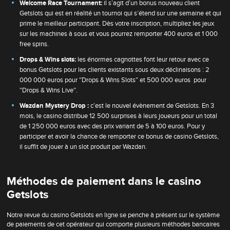
Welcome Race Tournament:
il s’agit d’un bonus nouveau client
Getslots qui est en réalité un tournoi qui s’étend sur une semaine et qui
prime le meilleur participant. Dès votre inscription, multipliez les jeux
sur les machines à sous et vous pourrez remporter 400 euros et 1 000
free spins.
Drops & Wins slots:
les énormes cagnottes font leur retour avec ce
bonus Getslots pour les clients existants sous deux déclinaisons : 2
000 000 euros pour ʺDrops & Wins Slotsʺ et 500 000 euros pour
ʺDrops & Wins Liveʺ.
Wazdan Mystery Drop :
c’est le nouvel évènement de Getslots. En 3
mois, le casino distribue 12 500 surprises à leurs joueurs pour un total
de 1 250 000 euros avec des prix variant de 5 à 100 euros. Pour y
participer et avoir la chance de remporter ce bonus de casino Getslots,
il suffit de jouer à un slot produit par Wazdan.
Méthodes de paiement dans le casino
Getslots
Notre revue du casino Getslots en ligne se penche à présent sur le système
de paiements de cet opérateur qui comporte plusieurs méthodes bancaires