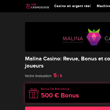
Casino en argent réel
Machine
Malina Casino: Revue, Bonus et co
joueurs
5
Notre évaluation
/ 5
Bonus De Bienvenue
500 € Bonus