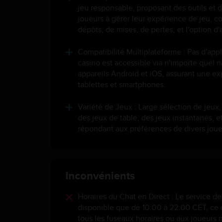
jeu responsable, proposant des outils et 
joueurs à gérer leur expérience de jeu, c
dépôts, de mises, de pertes, et l'option d'
Compatibilité Multiplateforme : Pas d'appl
casino est accessible via n'importe quel n
appareils Android et iOS, assurant une exp
tablettes et smartphones.
Variété de Jeux : Large sélection de jeux
des jeux de table, des jeux instantanés, e
répondant aux préférences de divers joue
Inconvénients
Horaires du Chat en Direct : Le service de
disponible que de 10:00 à 22:00 CET, ce q
tous les fuseaux horaires ou aux joueurs 