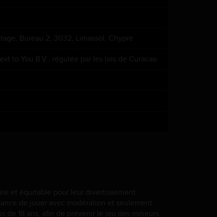
étage, Bureau 2, 3032, Limassol, Chypre
xt to You B.V., régulée par les lois de Curacao
re et équitable pour leur divertissement.
tance de jouer avec modération et seulement
s de 18 ans, afin de prévenir le jeu des mineurs.