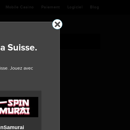
Mobile Casino
Paiement
Logiciel
Blog
a Suisse.
uisse. Jouez avec
inSamurai