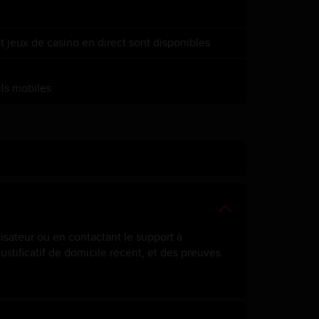
t jeux de casino en direct sont disponibles
ils mobiles
isateur ou en contactant le support à
tificatif de domicile récent, et des preuves