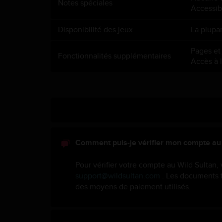
Notes spéciales
Accessib
Disponibilité des jeux
La plupar
Pages et
Fonctionnalités supplémentaires
Accès à 
Comment puis-je vérifier mon compte au 
Pour vérifier votre compte au Wild Sultan,
support@wildsultan.com
. Les documents t
des moyens de paiement utilisés.