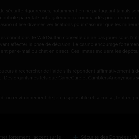
de sécurité rigoureuses, notamment en ne partageant jamais so
de contrôle parental sont également recommandés pour renforcer l
asino utilise diverses vérifications pour s’assurer que les mineur
s conditions, le Wild Sultan conseille de ne pas jouer sous l’inf
t affecter la prise de décision. Le casino encourage fortement 
ent par e-mail ou chat en direct. Ces limites incluent les dépôts, 
eurs à rechercher de l’aide s’ils répondent affirmativement à d
nnelle. Des organismes tels que GameCare et GamblersAnonymous s
frir un environnement de jeu responsable et sécurisé, tout en pro
et fortement l'accent sur le
Sécurité des Données : Uti