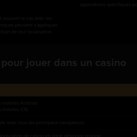
applications spécifiques po
 souvent le cas avec les
phiques peuvent s'appliquer,
ction de leur localisation.
 pour jouer dans un casino
s mobiles Android
s mobiles iOS
le avec tous les principaux navigateurs
pplication de casino en ligne désignée requise