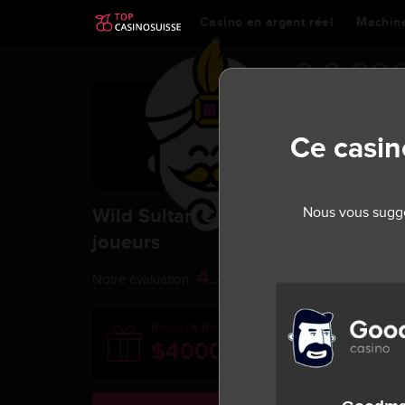
Casino en argent réel
Machine
Ce casin
Nous vous suggér
Wild Sultan Casino: Avantages et o
joueurs
4.2
Notre évaluation
/ 5
Bonus De Bienvenue
$4000