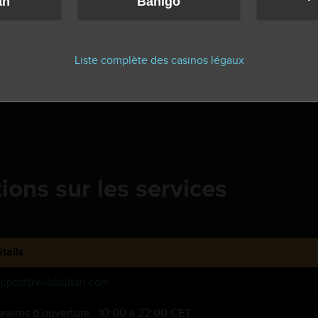
an
Bahigo
Liste complète des casinos légaux
ions sur les services
tails
pport@wildsultan.com
raires d’ouverture : 10:00 à 22:00 CET