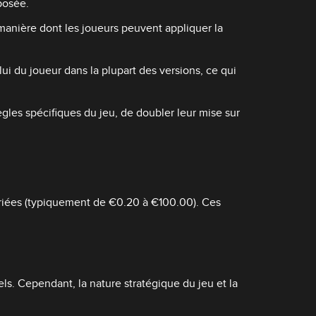
posée.
manière dont les joueurs peuvent appliquer la
i du joueur dans la plupart des versions, ce qui
règles spécifiques du jeu, de doubler leur mise sur
variées (typiquement de €0.20 à €100.00). Ces
s. Cependant, la nature stratégique du jeu et la