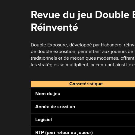
Revue du jeu Double E
Réinventé
Double Exposure, développé par Habanero, réinv
de double exposition, permettant aux joueurs de v
traditionnels et de mécaniques modernes, offrant u
les stratégies se multiplient, accentuant ainsi l’exc
Caractéristique
Nom du jeu
Année de création
Logiciel
RTP (pari retour au joueur)