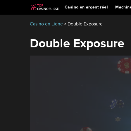
Casino en argent réel
Machine
Casino en Ligne
>
Double Exposure
Double Exposure