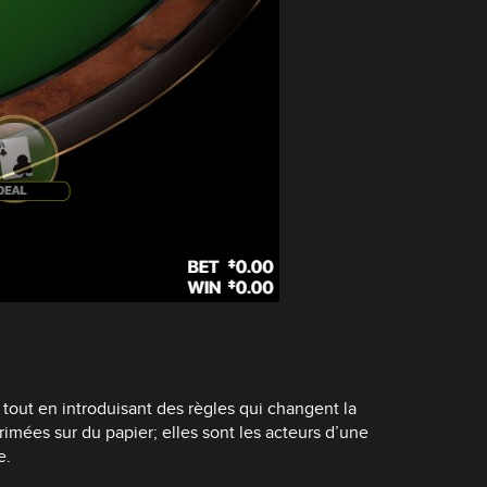
tout en introduisant des règles qui changent la
rimées sur du papier; elles sont les acteurs d’une
e.