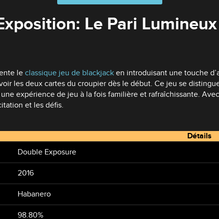
xposition: Le Pari Lumineux
ente le
classique jeu de blackjack
en introduisant une touche d’a
oir les deux cartes du croupier dès le début. Ce jeu se distingu
ne expérience de jeu à la fois familière et rafraîchissante. Avec
itation et les défis.
Détails
Double Exposure
2016
Habanero
98.80%