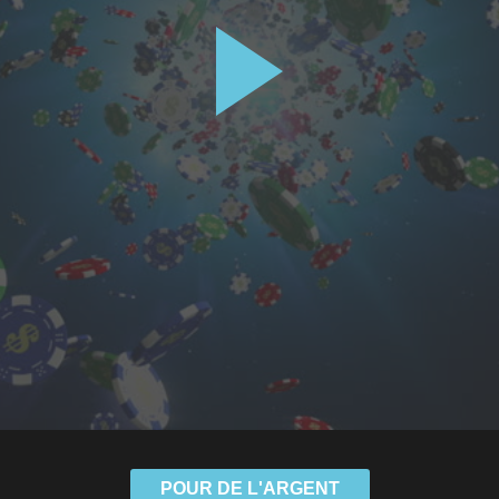
POUR DE L'ARGENT