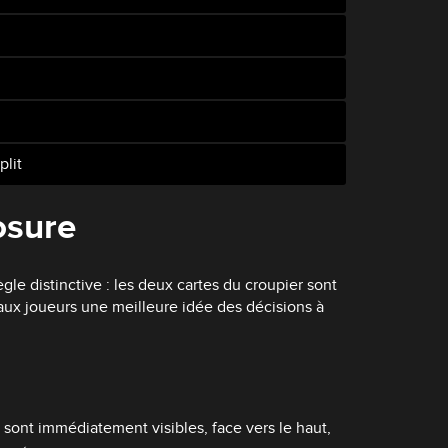
plit
osure
le distinctive : les deux cartes du croupier sont
 aux joueurs une meilleure idée des décisions à
 sont immédiatement visibles, face vers le haut,