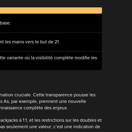
 base.
t les mains vers le but de 21.
tte variante où la visibilité complète modifie les
mation cruciale. Cette transparence pousse les
 Les As, par exemple, prennent une nouvelle
connaissance complète des enjeux.
kjacks à 1:1, et les restrictions sur les doubles et
pas seulement une valeur; c’est une indication de