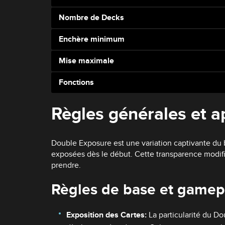
Nombre de Decks
Enchère minimum
Mise maximale
Fonctions
Règles générales et 
Double Exposure est une variation captivante du bl
exposées dès le début. Cette transparence modifie
prendre.
Règles de base et gamep
Exposition des Cartes:
La particularité du Do