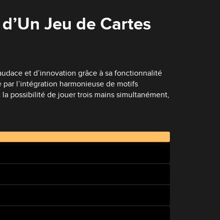
 d’Un Jeu de Cartes
udace et d’innovation grâce à sa fonctionnalité
e par l’intégration harmonieuse de motifs
 la possibilité de jouer trois mains simultanément,