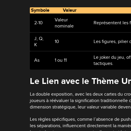
Symbole
Valeur
Valeur
2-10
Représentent les f
nominale
J, Q,
10
Les figures, pilie
K
Le joker du jeu, of
As
1 ou 11
tactiques.
Le Lien avec le Thème U
La double exposition, avec les deux cartes du cr
joueurs à réévaluer la signification traditionnell
dimension stratégique, leur valeur variable deve
Les règles spécifiques, comme l’absence de push sur
les séparations, influencent directement la maniè