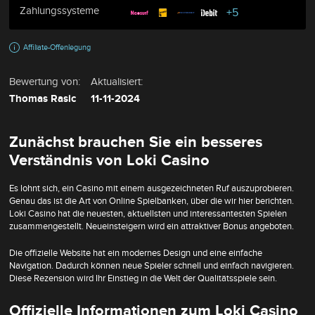
Zahlungssysteme
+5
Affiliate-Offenlegung
Bewertung von:
Aktualisiert:
Thomas Rasic
11-11-2024
Zunächst brauchen Sie ein besseres
Verständnis von Loki Casino
Es lohnt sich, ein Casino mit einem ausgezeichneten Ruf auszuprobieren.
Genau das ist die Art von Online Spielbanken, über die wir hier berichten.
Loki Casino hat die neuesten, aktuellsten und interessantesten Spielen
zusammengestellt. Neueinsteigern wird ein attraktiver Bonus angeboten.
Die offizielle Website hat ein modernes Design und eine einfache
Navigation. Dadurch können neue Spieler schnell und einfach navigieren.
Diese Rezension wird Ihr Einstieg in die Welt der Qualitätsspiele sein.
Offizielle Informationen zum Loki Casino