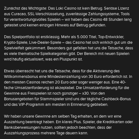
Zunächst das Wichtigste: Das Loki Casino ist kein Betrug. Seriöse Lizenz
aus Curacao, SSL-Verschlüsselung, zuverlässige Zahlungssysteme, Tools
für verantwortungsvolles Spielen – wir haben das Casino 48 Stunden lang
getestet und keinen einzigen Hinweis auf Betrug gefunden.
Das Spielportfolio ist erstklassig. Mehr als 5.000 Titel, Top-Entwickler,
Krypto-Spiele, Live-Dealer-Spiele – das Casino hat sich wirklich gut um die
Spielvielfalt gekümmert. Besonders gut gefallen hat uns die Tatsache, dass
es viele thematische Spielkategorien gibt. Der Bereich mit neuen Spielen
wird häufig aktualisiert, was ein Pluspunkt ist.
Etwas überrascht hat uns die Tatsache, dass für die Aktivierung des
Willkommensbonus eine Mindesteinzahlung von 30 Euro erforderlich ist. In
den meisten Casinos reichen 20 Euro oder sogar weniger aus. Eine 40-
fache Umsatzanforderung ist akzeptabel. Die Umsatzanforderung für die
Gewinne aus Freispielen ist noch günstiger – x30. Von den
Bonusangeboten für Stammspieler sind uns der tägliche Cashback-Bonus
und das VIP-Programm am meisten in Erinnerung geblieben.
Wir haben unsere Gewinne am selben Tag erhalten, an dem wir eine
Auszahlung beantragt haben. Ein klares Plus. Spieler, die Kreditkarten oder
Banküberweisungen nutzen, sollten jedoch beachten, dass der
Auszahlungsprozess mehrere Tage dauern kann.