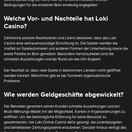
Bedingungen für die einzelnen Boni eindeutig angegeben.
Welche Vor- und Nachteile hat Loki
Casino?
Zahlreiche positive Rezensionen und Lizenz beweisen, dass das Loki
Casino eine vertrauenswürdige Einrichtung ist. Die Spieler werden die
Vielfalt an Spielautomaten und anderen Formen der Unterhaltung sowie die
breite Palette an Boni genießen. Besonders hervorzuheben sind die
schnellen Auszahlungen und der Rund-um-die-Uhr-Support.
Der Nachteil ist, dass viele Spiele in bestimmten Ländern nicht geöffnet
werden können. Manchmal gibt es bei Turnieren organisatorische
Probleme.
Wie werden Geldgeschäfte abgewickelt?
Der Betreiber garantiert seinen Kunden schnelle Auszahlungen und ein
Multi-Währungs-Wallet mit der Möglichkeit, Konten in Kryptowährungen zu
eröffnen. Um die bestmögliche Erfahrung für seine Benutzer zu
gewährleisten, hat Loki Online Casino dafür gesorgt, die zuverlässigsten
und beliebtesten Zahlungssysteme anzubieten. Darüber hinaus verfügt das