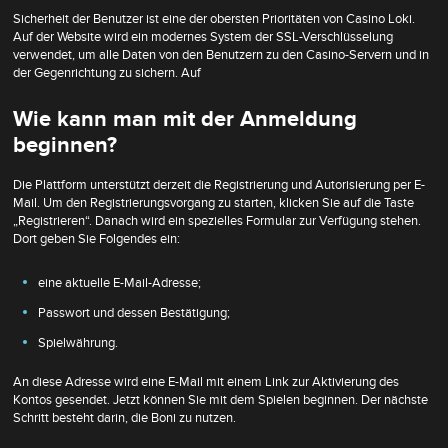
Sicherheit der Benutzer ist eine der obersten Prioritäten von Casino Loki.
Auf der Website wird ein modernes System der SSL-Verschlüsselung
verwendet, um alle Daten von den Benutzern zu den Casino-Servern und in
der Gegenrichtung zu sichern. Auf
Wie kann man mit der Anmeldung
beginnen?
Die Plattform unterstützt derzeit die Registrierung und Autorisierung per E-
Mail. Um den Registrierungsvorgang zu starten, klicken Sie auf die Taste
„Registrieren“. Danach wird ein spezielles Formular zur Verfügung stehen.
Dort geben Sie Folgendes ein:
eine aktuelle E-Mail-Adresse;
Passwort und dessen Bestätigung;
Spielwährung.
An diese Adresse wird eine E-Mail mit einem Link zur Aktivierung des
Kontos gesendet. Jetzt können Sie mit dem Spielen beginnen. Der nächste
Schritt besteht darin, die Boni zu nutzen.