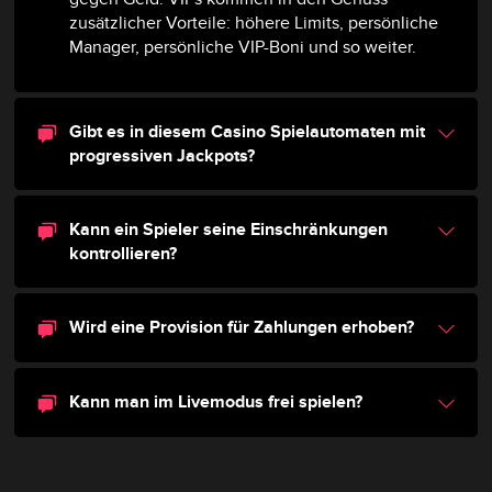
zusätzlicher Vorteile: höhere Limits, persönliche
Manager, persönliche VIP-Boni und so weiter.
Gibt es in diesem Casino Spielautomaten mit
progressiven Jackpots?
Kann ein Spieler seine Einschränkungen
kontrollieren?
Wird eine Provision für Zahlungen erhoben?
Kann man im Livemodus frei spielen?