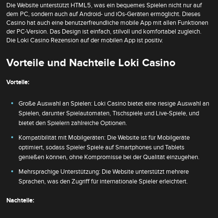
Die Website unterstützt HTML5, was ein bequemes Spielen nicht nur auf
dem PC, sondern auch auf Android- und iOs-Geräten ermöglicht. Dieses
Casino hat auch eine benutzerfreundliche mobile App mit allen Funktionen
der PC-Version. Das Design ist einfach, stilvoll und komfortabel zugleich.
Die Loki Casino Rezension auf der mobilen App ist positiv.
Vorteile und Nachteile Loki Casino
Vorteile:
Große Auswahl an Spielen: Loki Casino bietet eine riesige Auswahl an
Spielen, darunter Spielautomaten, Tischspiele und Live-Spiele, und
bietet den Spielern zahlreiche Optionen.
Kompatibilität mit Mobilgeräten: Die Website ist für Mobilgeräte
optimiert, sodass Spieler Spiele auf Smartphones und Tablets
genießen können, ohne Kompromisse bei der Qualität einzugehen.
Mehrsprachige Unterstützung: Die Website unterstützt mehrere
Sprachen, was den Zugriff für internationale Spieler erleichtert.
Nachteile: