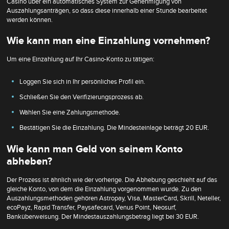
Casino über ein automatisches System zur Genehmigung von
Auszahlungsanträgen, so dass diese innerhalb einer Stunde bearbeitet
werden können.
Wie kann man eine Einzahlung vornehmen?
Um eine Einzahlung auf Ihr Casino-Konto zu tätigen:
Loggen Sie sich in Ihr persönliches Profil ein.
Schließen Sie den Verifizierungsprozess ab.
Wählen Sie eine Zahlungsmethode.
Bestätigen Sie die Einzahlung. Die Mindesteinlage beträgt 20 EUR.
Wie kann man Geld von seinem Konto
abheben?
Der Prozess ist ähnlich wie der vorherige. Die Abhebung geschieht auf das
gleiche Konto, von dem die Einzahlung vorgenommen wurde. Zu den
Auszahlungsmethoden gehören Astropay, Visa, MasterCard, Skrill, Neteller,
ecoPayz, Rapid Transfer, Paysafecard, Venus Point, Neosurf,
Banküberweisung. Der Mindestauszahlungsbetrag liegt bei 30 EUR.