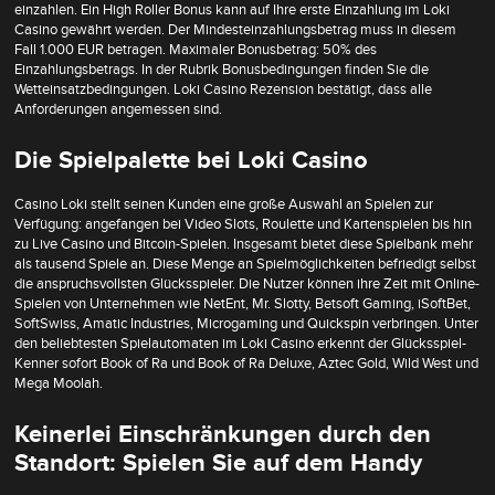
einzahlen. Ein High Roller Bonus kann auf Ihre erste Einzahlung im Loki
Casino gewährt werden. Der Mindesteinzahlungsbetrag muss in diesem
Fall 1.000 EUR betragen. Maximaler Bonusbetrag: 50% des
Einzahlungsbetrags. In der Rubrik Bonusbedingungen finden Sie die
Wetteinsatzbedingungen. Loki Casino Rezension bestätigt, dass alle
Anforderungen angemessen sind.
Die Spielpalette bei Loki Casino
Casino Loki stellt seinen Kunden eine große Auswahl an Spielen zur
Verfügung: angefangen bei Video Slots, Roulette und Kartenspielen bis hin
zu Live Casino und Bitcoin-Spielen. Insgesamt bietet diese Spielbank mehr
als tausend Spiele an. Diese Menge an Spielmöglichkeiten befriedigt selbst
die anspruchsvollsten Glücksspieler. Die Nutzer können ihre Zeit mit Online-
Spielen von Unternehmen wie NetEnt, Mr. Slotty, Betsoft Gaming, iSoftBet,
SoftSwiss, Amatic Industries, Microgaming und Quickspin verbringen. Unter
den beliebtesten Spielautomaten im Loki Casino erkennt der Glücksspiel-
Kenner sofort Book of Ra und Book of Ra Deluxe, Aztec Gold, Wild West und
Mega Moolah.
Keinerlei Einschränkungen durch den
Standort: Spielen Sie auf dem Handy