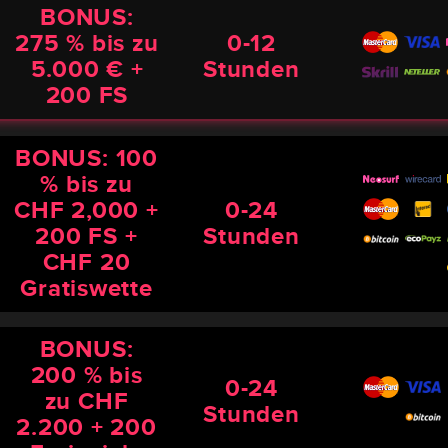
BONUS:
275 % bis zu
0-12
5.000 € +
Stunden
200 FS
BONUS:
100
% bis zu
CHF 2,000 +
0-24
200 FS +
Stunden
CHF 20
Gratiswette
BONUS:
200 % bis
0-24
zu CHF
Stunden
2.200 + 200