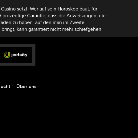
sino setzt. Wer auf sein Horoskop baut, für
0-prozentige Garantie, dass die Anweisungen, die
itfaden zu haben, auf den man im Zweifel
bringt, kann garantiert nicht mehr schiefgehen.
sucht
Über uns