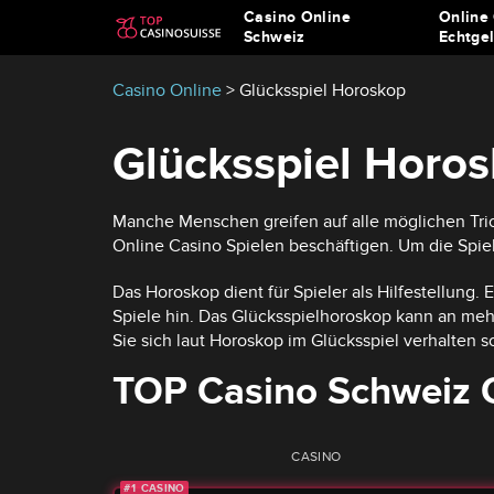
Casino Online
Online
Schweiz
Echtge
Casino Online
>
Glücksspiel Horoskop
Glücksspiel Horos
Manche Menschen greifen auf alle möglichen Trick
Online Casino Spielen beschäftigen. Um die Spiel
Das Horoskop dient für Spieler als Hilfestellung
Spiele hin. Das Glücksspielhoroskop kann an meh
Sie sich laut Horoskop im Glücksspiel verhalten 
TOP Casino Schweiz 
CASINO
1