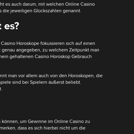
eht es auch darum, mit welchen Online Casino
ls die jeweiligen Glückszahlen genannt.
 es?
 Casino Horoskope fokussieren sich auf einen
icht genau angegeben, zu welchem Zeitpunkt man
emein gehaltenen Casino Horoskop Gebrauch
kennt man vor allem auch von den Horoskopen, die
iele sind bei Spielern äußerst beliebt.
t.
en können, um Gewinne im Online Casino zu
erken, dass es sich hierbei nicht um die