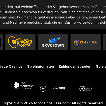
eiden, auf welche Taktik oder Vorgehensweise man im Online Ca
in Glücksspielhoroskop zu vertrauen. Natürlich hat man keine 10
htigen sind. Für manche geht es allerdings eher darum, einen Le
und Nachteile berücksichtigt, die ein Casino Horoskop mit sich 
Neue Casinos
Spielautomaten
Zahlungsmethoden
Spiel
Copyright © 2026 topcasinosuisse.com.
All rights reserved.