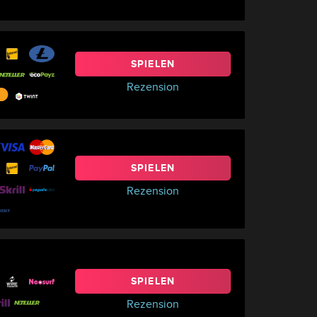
SPIELEN
Rezension
SPIELEN
Rezension
SPIELEN
Rezension