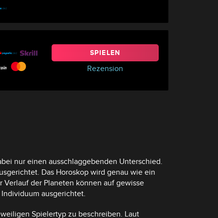
SPIELEN
Rezension
IELEN
PIELEN
SPIELEN
SPIELEN
SPIELEN
SPIELEN
SPIELEN
SPIELEN
SPIELEN
SPIELEN
SPIELEN
SPIELEN
SPIELEN
SPIELEN
ension
ezension
Rezension
Rezension
Rezension
Rezension
Rezension
Rezension
Rezension
Rezension
Rezension
Rezension
Rezension
Rezension
abei nur einen ausschlaggebenden Unterschied.
ausgerichtet. Das Horoskop wird genau wie ein
er Verlauf der Planeten können auf gewisse
Individuum ausgerichtet.
eweiligen Spielertyp zu beschreiben. Laut