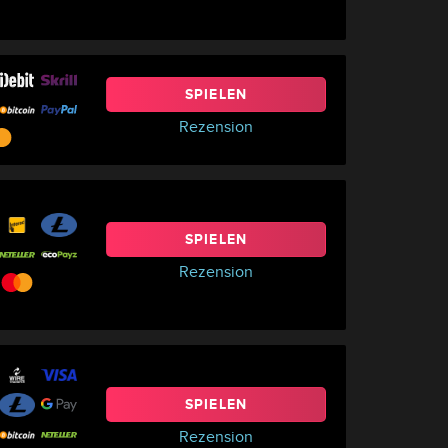
SPIELEN
Rezension
SPIELEN
Rezension
SPIELEN
Rezension