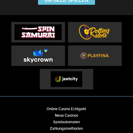
UM GELD SPIELEN
Online Casino Echtgeld
Neue Casinos
Spielautomaten
Zahlungsmethoden