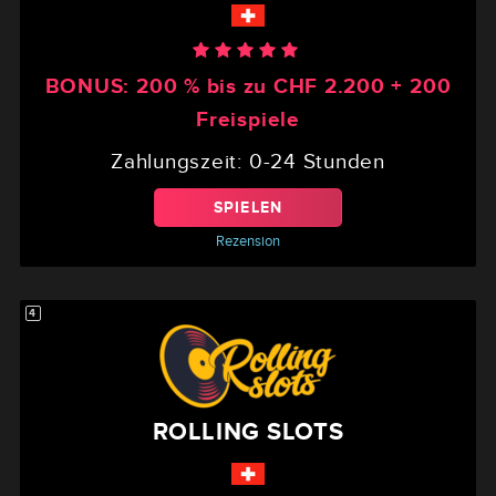
BONUS:
200 % bis zu CHF 2.200 + 200
Freispiele
Zahlungszeit:
0-24 Stunden
SPIELEN
Rezension
4
ROLLING SLOTS