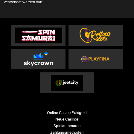
verwendet werden darf.
Online Casino Echtgeld
Neue Casinos
Spielautomaten
Zahlungsmethoden