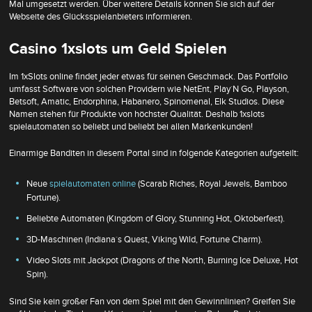
Mal umgesetzt werden. Über weitere Details können Sie sich auf der
Webseite des Glücksspielanbieters informieren.
Casino 1xslots um Geld Spielen
Im 1xSlots online findet jeder etwas für seinen Geschmack. Das Portfolio
umfasst Software von solchen Providern wie NetEnt, Play´N Go, Playson,
Betsoft, Amatic, Endorphina, Habanero, Spinomenal, Elk Studios. Diese
Namen stehen für Produkte von höchster Qualität. Deshalb 1xslots
spielautomaten so beliebt und beliebt bei allen Markenkunden!
Einarmige Banditen in diesem Portal sind in folgende Kategorien aufgeteilt:
Neue
spielautomaten online
(Scarab Riches, Royal Jewels, Bamboo
Fortune).
Beliebte Automaten (Kingdom of Glory, Stunning Hot, Oktoberfest).
3D-Maschinen (Indiana´s Quest, Viking Wild, Fortune Charm).
Video Slots mit Jackpot (Dragons of the North, Burning Ice Deluxe, Hot
Spin).
Sind Sie kein großer Fan von dem Spiel mit den Gewinnlinien? Greifen Sie