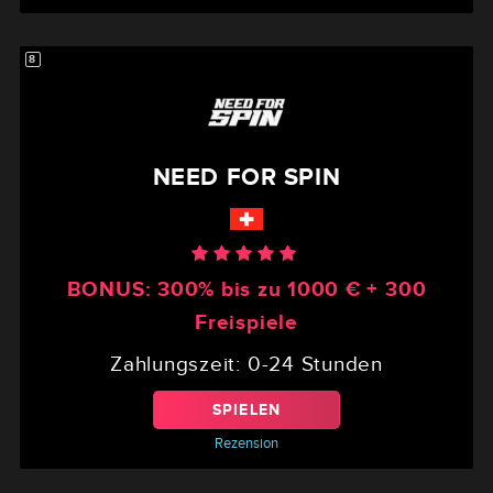
8
NEED FOR SPIN
BONUS:
300% bis zu 1000 € + 300
Freispiele
Zahlungszeit:
0-24 Stunden
SPIELEN
Rezension