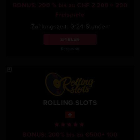
BONUS:
200 % bis zu CHF 2.200 + 200
Freispiele
Zahlungszeit:
0-24 Stunden
SPIELEN
Rezension
4
ROLLING SLOTS
BONUS:
200% bis zu €500+ 100