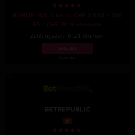
BONUS:
100 % bis zu CHF 2,000 + 200
FS + CHF 20 Gratiswette
Zahlungszeit:
0-24 Stunden
SPIELEN
Rezension
3
BETREPUBLIC